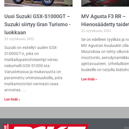
Uusi Suzuki GSX-S1000GT –
MV Agusta F3 RR –
Suzuki siirtyy Gran Turismo -
Hienosäädetty taide
22 syyskuun, 2021
luokkaan
22 syyskuun, 2021
Se on edelleen tyylikäs ja 
MV Agustan kuuluukin olla
Suzuki on esitellyt uuden GSX-
Muutoksia on tehty ulkonä
S1000GT:n, joka on
moottoriin, aerodynamiikk
matkailupainotteisempi versio
ajettavuuteen. Urheilullisim
nakumalli GSX-S1000:sta.
kuskeille on tarjolla lisäteh
Varustetasoa ja mukavuutta on
parannettu ominaisuuksilla, joita
Lue lisää »
matkamotoristi varmasti osaa
arvostaa.
Lue lisää »
Me