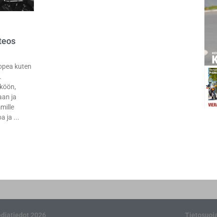
teos
nopea kuten
.
köön,
aan ja
mille
oa ja
diatiedot 2026
Tietosuoj