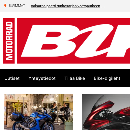
Valsarna päätti runkosarjan voittoputkeen
UUSIMMAT
Uutiset
Yhteystiedot
Tilaa Bike
Bike-digilehti