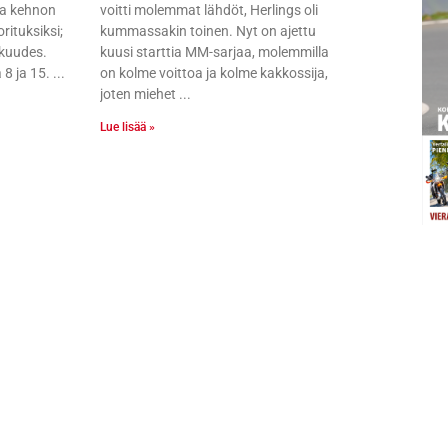
sa kehnon
voitti molemmat lähdöt, Herlings oli
rituksiksi;
kummassakin toinen. Nyt on ajettu
 kuudes.
kuusi starttia MM-sarjaa, molemmilla
 8 ja 15.
on kolme voittoa ja kolme kakkossija,
joten miehet
Lue lisää »