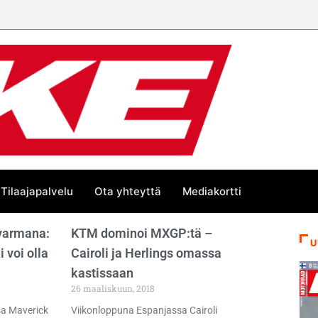
Tilaajapalvelu
Ota yhteyttä
Mediakortti
varmana:
KTM dominoi MXGP:tä –
U
 voi olla
Cairoli ja Herlings omassa
kastissaan
26 maaliskuun, 2018
sa Maverick
Viikonloppuna Espanjassa Cairoli