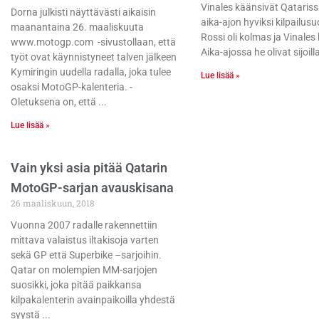
Vinales käänsivät Qataris
Dorna julkisti näyttävästi aikaisin
aika-ajon hyviksi kilpailusuo
maanantaina 26. maaliskuuta
Rossi oli kolmas ja Vinales
www.motogp.com -sivustollaan, että
Aika-ajossa he olivat sijoilla
työt ovat käynnistyneet talven jälkeen
Kymiringin uudella radalla, joka tulee
Lue lisää »
osaksi MotoGP-kalenteria. -
Oletuksena on, että
Lue lisää »
Vain yksi asia pitää Qatarin
MotoGP-sarjan avauskisana
26 maaliskuun, 2018
Vuonna 2007 radalle rakennettiin
mittava valaistus iltakisoja varten
sekä GP että Superbike –sarjoihin.
Qatar on molempien MM-sarjojen
suosikki, joka pitää paikkansa
kilpakalenterin avainpaikoilla yhdestä
syystä