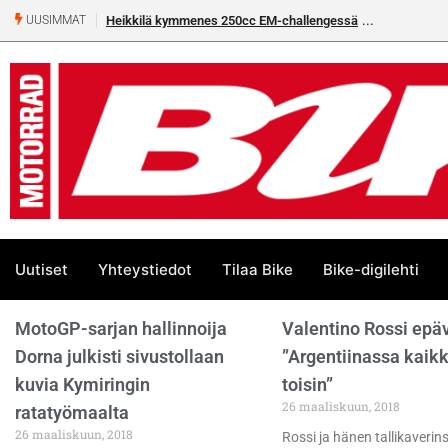
Heikkilä kymmenes 250cc EM-challengessä
UUSIMMAT
Uutiset
Yhteystiedot
Tilaa Bike
Bike-digilehti
MotoGP-sarjan hallinnoija
Valentino Rossi epä
Dorna julkisti sivustollaan
”Argentiinassa kaikki
kuvia Kymiringin
toisin”
26 maaliskuun, 2018
ratatyömaalta
26 maaliskuun, 2018
Rossi ja hänen tallikaverin