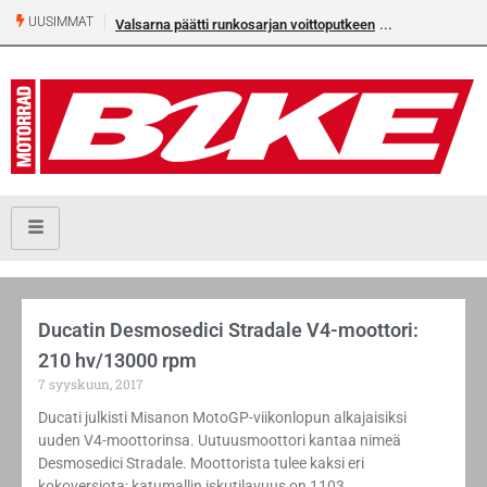
UUSIMMAT
Valsarna päätti runkosarjan voittoputkeen
Ducatin Desmosedici Stradale V4-moottori:
210 hv/13000 rpm
7 syyskuun, 2017
Ducati julkisti Misanon MotoGP-viikonlopun alkajaisiksi
uuden V4-moottorinsa. Uutuusmoottori kantaa nimeä
Desmosedici Stradale. Moottorista tulee kaksi eri
kokoversiota; katumallin iskutilavuus on 1103