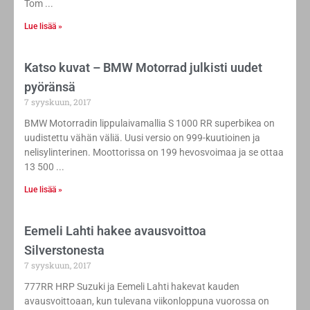
Tom
Lue lisää »
​Katso kuvat – BMW Motorrad julkisti uudet
pyöränsä
7 syyskuun, 2017
BMW Motorradin lippulaivamallia S 1000 RR superbikea on
uudistettu vähän väliä. Uusi versio on 999-kuutioinen ja
nelisylinterinen. Moottorissa on 199 hevosvoimaa ja se ottaa
13 500
Lue lisää »
Eemeli Lahti hakee avausvoittoa
Silverstonesta
7 syyskuun, 2017
777RR HRP Suzuki ja Eemeli Lahti hakevat kauden
avausvoittoaan, kun tulevana viikonloppuna vuorossa on