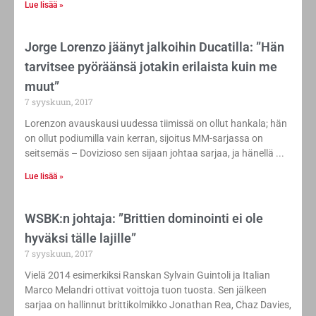
Lue lisää »
Jorge Lorenzo jäänyt jalkoihin Ducatilla: ”Hän
tarvitsee pyöräänsä jotakin erilaista kuin me
muut”
7 syyskuun, 2017
Lorenzon avauskausi uudessa tiimissä on ollut hankala; hän
on ollut podiumilla vain kerran, sijoitus MM-sarjassa on
seitsemäs – Dovizioso sen sijaan johtaa sarjaa, ja hänellä
Lue lisää »
WSBK:n johtaja: ”Brittien dominointi ei ole
hyväksi tälle lajille”
7 syyskuun, 2017
Vielä 2014 esimerkiksi Ranskan Sylvain Guintoli ja Italian
Marco Melandri ottivat voittoja tuon tuosta. Sen jälkeen
sarjaa on hallinnut brittikolmikko Jonathan Rea, Chaz Davies,