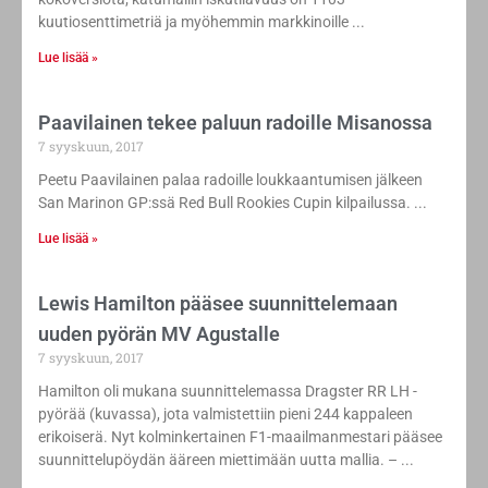
kuutiosenttimetriä ja myöhemmin markkinoille
Lue lisää »
Paavilainen tekee paluun radoille Misanossa
7 syyskuun, 2017
Peetu Paavilainen palaa radoille loukkaantumisen jälkeen
San Marinon GP:ssä Red Bull Rookies Cupin kilpailussa.
Lue lisää »
Lewis Hamilton pääsee suunnittelemaan
uuden pyörän MV Agustalle
7 syyskuun, 2017
Hamilton oli mukana suunnittelemassa Dragster RR LH -
pyörää (kuvassa), jota valmistettiin pieni 244 kappaleen
erikoiserä. Nyt kolminkertainen F1-maailmanmestari pääsee
suunnittelupöydän ääreen miettimään uutta mallia. –