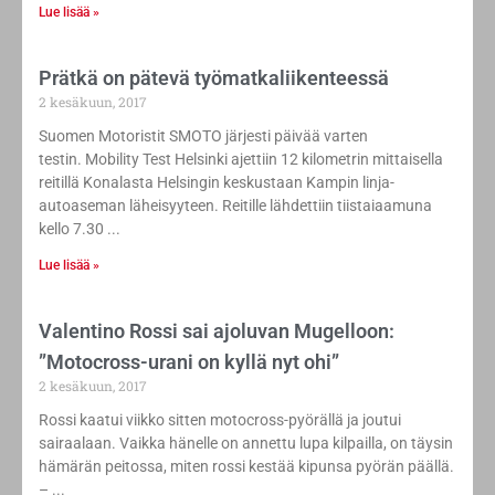
Lue lisää »
Prätkä on pätevä työmatkaliikenteessä
2 kesäkuun, 2017
Suomen Motoristit SMOTO järjesti päivää varten
testin. Mobility Test Helsinki ajettiin 12 kilometrin mittaisella
reitillä Konalasta Helsingin keskustaan Kampin linja-
autoaseman läheisyyteen. Reitille lähdettiin tiistaiaamuna
kello 7.30
Lue lisää »
​Valentino Rossi sai ajoluvan Mugelloon:
”Motocross-urani on kyllä nyt ohi”
2 kesäkuun, 2017
Rossi kaatui viikko sitten motocross-pyörällä ja joutui
sairaalaan. Vaikka hänelle on annettu lupa kilpailla, on täysin
hämärän peitossa, miten rossi kestää kipunsa pyörän päällä.
–