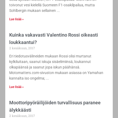
toivonut vesi kielellä Suomeen F1-osakilpailua, mutta
Sohlbergin mukaan sellainen
Lue lisää »
​Kuinka vakavasti Valentino Rossi oikeasti
loukkaantui?
2 kesäkuun, 2017
Eri tiedotusvälineiden mukaan Rossi olisi murtanut
kylkiluitaan, saanut iskuja sisäelimiinsä, loukannut
olkapäänsä ja saanut jopa iskun päähänsä.
Motomatters.com-sivuston mukaan asiassa on Yamahan
kannalta iso ongelma;
Lue lisää »
Moottoripyöräilijöiden turvallisuus paranee
älykkäästi
2 kesäkuun, 2017