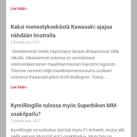
Lue lisää »
Kaksi menestyksekästä Kawasaki-ajajaa
nähdään Imatralla
2 kesäkuun, 2017
Viimeisimmät nimet näytösajon listaan ilmaantuivat tällä
viikolla. Aikaisemmin tulonsa on varmistanut
viisitoistakertainen maailmanmestari Giacomo Agostini.
Tulonsa varmisti neljä maailmanmestaruutta urallaan
voittanut Kawasaki-pilotti Kork Ballington. Toista
Lue lisää »
KymiRingille tulossa myös Superbiken MM-
osakilpailu?
2 kesäkuun, 2017
KymiRingin on tarkoitus täyttää myös F1-kriteerit, mutta silti
siellä ajetaan MotoGP, ei F1-osakilpailua. Moni fani on