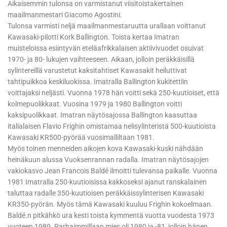
Aikaisemmin tulonsa on varmistanut viisitoistakertainen
maailmanmestari Giacomo Agostini.
Tulonsa varmisti neljä maailmanmestaruutta urallaan voittanut
Kawasaki-pilotti Kork Ballington. Toista kertaa Imatran
muisteloissa esiintyvän eteläafrikkalaisen aktiivivuodet osuivat
1970- ja 80- lukujen vaihteeseen. Aikaan, jolloin peräkkäisillä
sylintereillä varustetut kaksitahtiset Kawasakit heiluttivat
tahtipuikkoa keskiluokissa. Imatralla Ballington kukitettiin
voittajaksi neljästi. Vuonna 1978 hän voitti sekä 250-kuutioiset, että
kolmepuolikkaat. Vuosina 1979 ja 1980 Ballington voitti
kaksipuolikkaat. Imatran näytösajossa Ballington kaasuttaa
italialaisen Flavio Frighin omistamaa nelisylinteristä 500-kuutioista
Kawasaki KR500-pyörää vuosimalliltaan 1981.
Myös toinen menneiden aikojen kova Kawasaki-kuski nähdään
heinäkuun alussa Vuoksenrannan radalla. Imatran näytösajojen
vakiokasvo Jean Francois Baldé ilmoitti tulevansa paikalle. Vuonna
1981 Imatralla 250-kuutioisissa kakkoseksi ajanut ranskalainen
taluttaa radalle 350-kuutioisen peräkkäissylinterisen Kawasaki
KR350-pyörän. Myös tämä Kawasaki kuuluu Frighin kokoelmaan.
Baldé.n pitkähkö ura kesti toista kymmentä vuotta vuodesta 1973
vuoteen 1989. Parhaimmillaan mies oli 1980 ja -81, jolloin hänen