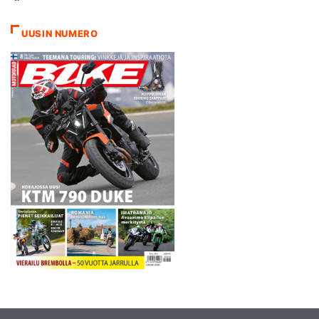
parhaimmillaan kolmanneksi
2008. Penz13-tiimin kolme
UUSIN NUMERO
pilottia ajaa Imatralla IRRC-
sarjan Superbike-luokassa
villillä kortilla. Toipumistaan
aloitteleva Webb pahoittelee
tilannetta Penz23-tiimin
Imatranajon…