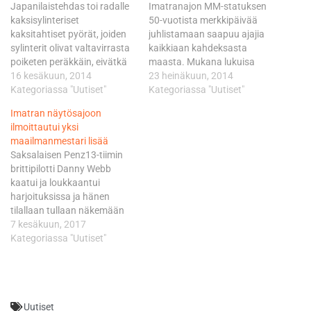
Japanilaistehdas toi radalle
Imatranajon MM-statuksen
kaksisylinteriset
50-vuotista merkkipäivää
kaksitahtiset pyörät, joiden
juhlistamaan saapuu ajajia
sylinterit olivat valtavirrasta
kaikkiaan kahdeksasta
poiketen peräkkäin, eivätkä
maasta. Mukana lukuisa
totutusti rinnakkain.
16 kesäkuun, 2014
joukko menneiden aikojen
23 heinäkuun, 2014
Uutukainen oli myös nopea
Kategoriassa "Uutiset"
maailmanmestareita, MM-
Kategoriassa "Uutiset"
ja Kawasakitallin
mitalisteja ja muita
Imatran näytösajoon
ykköspilotti, etelä-
Imatranajoissa
ilmoittautui yksi
afrikkalainen Kork Ballington
menestyneitä, mutta
maailmanmestari lisää
voitti Imatralla molempien
mukana viilettää myös
Saksalaisen Penz13-tiimin
luokkien kisat. Hugh Neville
tämän päivän suomalaisia
brittipilotti Danny Webb
"Kork" Ballington syntyi
menestyjiä. Muistojen
kaatui ja loukkaantui
Salisburyssä eteläisessä
Imatranajo 2014 palauttaa
harjoituksissa ja hänen
Rhodesiassa vuonna 1951 ja
mieliin Imatran ensimmäisen
tilallaan tullaan näkemään
voitti 1970- ja 80 lukujen
MM-osakilpailun, joka
Alessandro Polita. Lesistä
7 kesäkuun, 2017
taitteeseen osuneen uransa
päristeltiin sillä
kotoisin oleva italialainen on
Kategoriassa "Uutiset"
aikana…
alkuperäisellä, 6030 metriä
ansainnut kannuksensa
pitkällä katuradalla 30.
vakiopyöräluokissa
elokuuta 1964. Tuolloin
sijoittuen Sterilgarda tiimin
kisattiin…
Ducatilla Superstock 1000-
Uutiset
luokan MM-sarjassa