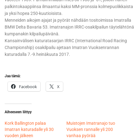
palkintokaappiinsa ilmaantui kaksi MM-pronssia kolmepuolikkaista
ja yksi hopea 250-kuutioisista.
Menneiden aikojen ajajat ja pyörät nähdään tositoimissa Imatralla
BMW Delta Bavaria 53. Imatranajon IRRC-osakilpailun täytelähtönä
kumpanakin kilpailupäivänä.
Kansainvälisen katuratasarjan IRRC (International Road Racing
Championship) osakilpailu ajetaan Imatran Vuoksenrannan
katuradalla 7.-9.heinäkuuta 2017.
Jaa tämä:
Facebook
X
Aiheeseen liittyy
Kork Ballington palaa
Muistojen Imatranajo tuo
Imatran katuradalle yli 30
Vuoksen rannalle yli 200
vuoden jälkeen
vanhaa pyörää