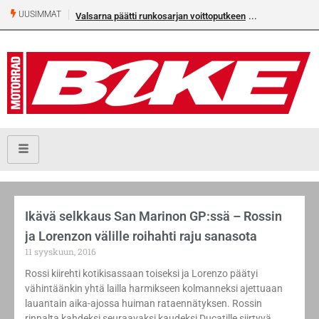
UUSIMMAT
Valsarna päätti runkosarjan voittoputkeen
Ikävä selkkaus San Marinon GP:ssä – Rossin
ja Lorenzon välille roihahti raju sanasota
11 syyskuun, 2016
Rossi kiirehti kotikisassaan toiseksi ja Lorenzo päätyi
vähintäänkin yhtä lailla harmikseen kolmanneksi ajettuaan
lauantain aika-ajossa huiman rataennätyksen. Rossin
rinnalta kahdeksi seuraavaksi kaudeksi Ducatille siirtyvä