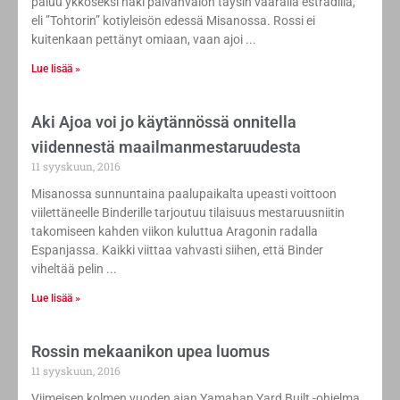
paluu ykköseksi näki päivänvalon täysin väärällä estradilla,
eli ”Tohtorin” kotiyleisön edessä Misanossa. Rossi ei
kuitenkaan pettänyt omiaan, vaan ajoi
Lue lisää »
Aki Ajoa voi jo käytännössä onnitella
viidennestä maailmanmestaruudesta
11 syyskuun, 2016
Misanossa sunnuntaina paalupaikalta upeasti voittoon
viilettäneelle Binderille tarjoutuu tilaisuus mestaruusniitin
takomiseen kahden viikon kuluttua Aragonin radalla
Espanjassa. Kaikki viittaa vahvasti siihen, että Binder
viheltää pelin
Lue lisää »
Rossin mekaanikon upea luomus
11 syyskuun, 2016
Viimeisen kolmen vuoden ajan Yamahan Yard Built -ohjelma