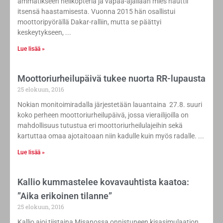
ammatikseen helikopteria ja vapaa-ajallaan mies nauttii
itsensä haastamisesta. Vuonna 2015 hän osallistui
moottoripyörällä Dakar-ralliin, mutta se päättyi
keskeytykseen,
Lue lisää »
Moottoriurheilupäivä tukee nuorta RR-lupausta
25 elokuun, 2016
Nokian monitoimiradalla järjestetään lauantaina 27.8. suuri
koko perheen moottoriurheilupäivä, jossa vierailijoilla on
mahdollisuus tutustua eri moottoriurheilulajeihin sekä
kartuttaa omaa ajotaitoaan niin kadulle kuin myös radalle.
Lue lisää »
Kallio kummastelee kovavauhtista kaatoa:
”Aika erikoinen tilanne”
25 elokuun, 2016
Kallio ajoi tiistaina Misanossa onnistuneen kisasimulaation,