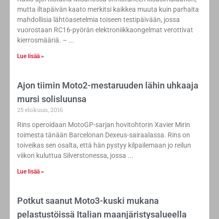
mutta iltapäivän kaato merkitsi kaikkea muuta kuin parhaita
mahdollisia lähtöasetelmia toiseen testipäivään, jossa
vuorostaan RC16-pyörän elektroniikkaongelmat verottivat
kierrosmääriä. –
Lue lisää »
Ajon tiimin Moto2-mestaruuden lähin uhkaaja
mursi solisluunsa
25 elokuun, 2016
Rins operoidaan MotoGP-sarjan hovitohtorin Xavier Mirin
toimesta tänään Barcelonan Dexeus-sairaalassa. Rins on
toiveikas sen osalta, että hän pystyy kilpailemaan jo reilun
viikon kuluttua Silverstonessa, jossa
Lue lisää »
Potkut saanut Moto3-kuski mukana
pelastustöissä Italian maanjäristysalueella