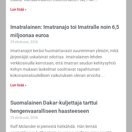
Lue lisää »
Imatralainen: Imatranajo toi Imatralle noin 6,5
miljoonaa euroa
25 elokuun, 2016
Imatranajot keräsi huomattavasti suuremman yleisön, mitä
järjestäjät uskalsivat odottaa. Imatralainen-lehden
verkkosivuilla kerrotaan, että Imatran seudun kehitysyhtiö
Kehyn mukaan laskelmat osoittavat tapahtuman
kokonaistaloudellisen vaikutuksen olevan arviolta
Lue lisää »
Suomalainen Dakar-kuljettaja tarttui
hengenvaaralliseen haasteeseen
25 elokuun, 2016
Ralf Molander ei pienestä hätkähdä. Hän lentää