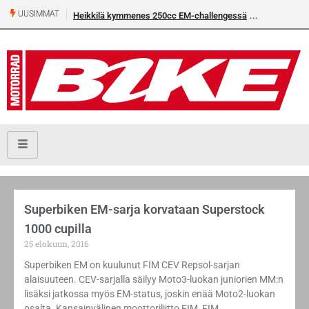
UUSIMMAT
Heikkilä kymmenes 250cc EM-challengessä
Superbiken EM-sarja korvataan Superstock
1000 cupilla
25 elokuun, 2016
Superbiken EM on kuulunut FIM CEV Repsol-sarjan
alaisuuteen. CEV-sarjalla säilyy Moto3-luokan juniorien MM:n
lisäksi jatkossa myös EM-status, joskin enää Moto2-luokan
osalta. Kansainvälinen moottoriliitto FIM, FIM