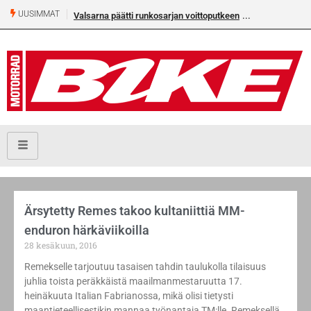
UUSIMMAT
Valsarna päätti runkosarjan voittoputkeen
Ärsytetty Remes takoo kultaniittiä MM-
enduron härkäviikoilla
28 kesäkuun, 2016
Remekselle tarjoutuu tasaisen tahdin taulukolla tilaisuus
juhlia toista peräkkäistä maailmanmestaruutta 17.
heinäkuuta Italian Fabrianossa, mikä olisi tietysti
maantieteellisestikin mannaa työnantaja TM:lle. Remeksellä