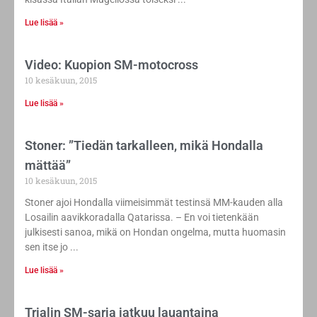
Lue lisää »
Video: Kuopion SM-motocross
10 kesäkuun, 2015
Lue lisää »
Stoner: ”Tiedän tarkalleen, mikä Hondalla
mättää”
10 kesäkuun, 2015
Stoner ajoi Hondalla viimeisimmät testinsä MM-kauden alla
Losailin aavikkoradalla Qatarissa. – En voi tietenkään
julkisesti sanoa, mikä on Hondan ongelma, mutta huomasin
sen itse jo
Lue lisää »
Trialin SM-sarja jatkuu lauantaina