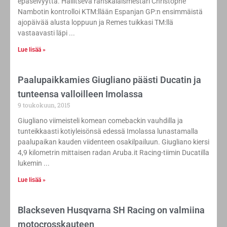
epäselvyyttä. Hallitseva ranskalaismestari Christophe
Nambotin kontrolloi KTM:llään Espanjan GP:n ensimmäistä
ajopäivää alusta loppuun ja Remes tuikkasi TM:llä
vastaavasti läpi
Lue lisää »
Paalupaikkamies Giugliano päästi Ducatin ja
tunteensa valloilleen Imolassa
9 toukokuun, 2015
Giugliano viimeisteli komean comebackin vauhdilla ja
tunteikkaasti kotiyleisönsä edessä Imolassa lunastamalla
paalupaikan kauden viidenteen osakilpailuun. Giugliano kiersi
4,9 kilometrin mittaisen radan Aruba.it Racing-tiimin Ducatilla
lukemin
Lue lisää »
Blackseven Husqvarna SH Racing on valmiina
motocrosskauteen