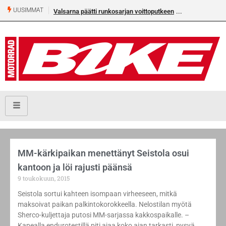
UUSIMMAT
Valsarna päätti runkosarjan voittoputkeen
MM-kärkipaikan menettänyt Seistola osui
kantoon ja löi rajusti päänsä
9 toukokuun, 2015
Seistola sortui kahteen isompaan virheeseen, mitkä
maksoivat paikan palkintokorokkeella. Nelostilan myötä
Sherco-kuljettaja putosi MM-sarjassa kakkospaikalle. –
Kapealla endurotestillä piti ajaa koko ajan tarkasti, pysyä