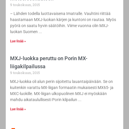
9 toukokuun, 2015
– Lähden todella luottavaisena Imatralle. Vauhtini riittää
haastamaan MXJ-luokan kärjen ja kuntoni on rautaa. Myös
pyörä on saatu hyvin säätöihin. Viime vuonna olin MXJ-
luokan Suomen
Lue lisää »
MXJ-luokka peruttu on Porin MX-
liigakilpailussa
9 toukokuun, 2015
MXJ-luokka oli alun perin sijoitettu lauantaipäivään. Se on
kuitenkin varattu MX-liigan formaatin mukaisesti MX65- ja
MXC-luokille. MX-liigan ulkopuolinen MXJ ei myöskään
mahdu aikataulullisesti Porin kilpailun
Lue lisää »