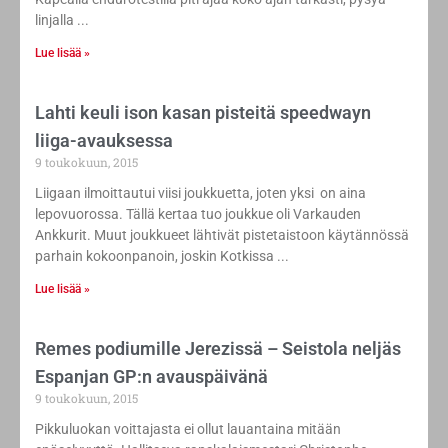
linjalla
Lue lisää »
Lahti keuli ison kasan pisteitä speedwayn
liiga-avauksessa
9 toukokuun, 2015
Liigaan ilmoittautui viisi joukkuetta, joten yksi on aina
lepovuorossa. Tällä kertaa tuo joukkue oli Varkauden
Ankkurit. Muut joukkueet lähtivät pistetaistoon käytännössä
parhain kokoonpanoin, joskin Kotkissa
Lue lisää »
Remes podiumille Jerezissä – Seistola neljäs
Espanjan GP:n avauspäivänä
9 toukokuun, 2015
Pikkuluokan voittajasta ei ollut lauantaina mitään