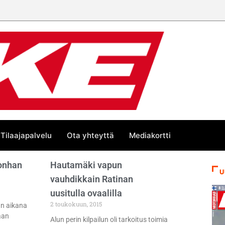
Tilaajapalvelu
Ota yhteyttä
Mediakortti
 onhan
Hautamäki vapun
U
vauhdikkain Ratinan
uusitulla ovaalilla
2 toukokuun, 2015
pun aikana
aan
Alun perin kilpailun oli tarkoitus toimia