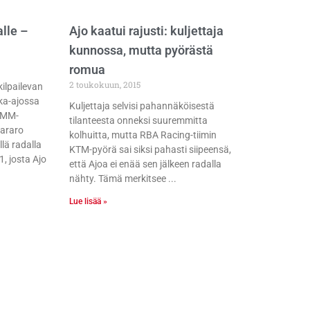
alle –
Ajo kaatui rajusti: kuljettaja
kunnossa, mutta pyörästä
romua
2 toukokuun, 2015
kilpailevan
ika-ajossa
Kuljettaja selvisi pahannäköisestä
ä MM-
tilanteesta onneksi suuremmitta
tararo
kolhuitta, mutta RBA Racing-tiimin
llä radalla
KTM-pyörä sai siksi pahasti siipeensä,
1, josta Ajo
että Ajoa ei enää sen jälkeen radalla
nähty. Tämä merkitsee
Lue lisää »