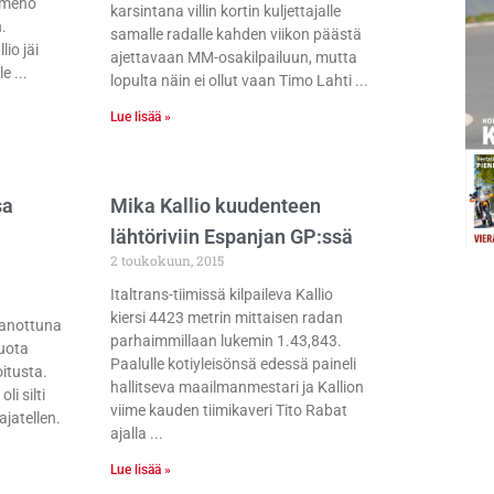
ä meno
karsintana villin kortin kuljettajalle
.
samalle radalle kahden viikon päästä
lio jäi
ajettavaan MM-osakilpailuun, mutta
le
lopulta näin ei ollut vaan Timo Lahti
Lue lisää »
sa
Mika Kallio kuudenteen
lähtöriviin Espanjan GP:ssä
2 toukokuun, 2015
Italtrans-tiimissä kilpaileva Kallio
kiersi 4423 metrin mittaisen radan
sanottuna
parhaimmillaan lukemin 1.43,843.
tuota
Paalulle kotiyleisönsä edessä paineli
oitusta.
hallitseva maailmanmestari ja Kallion
li silti
viime kauden tiimikaveri Tito Rabat
ajatellen.
ajalla
Lue lisää »