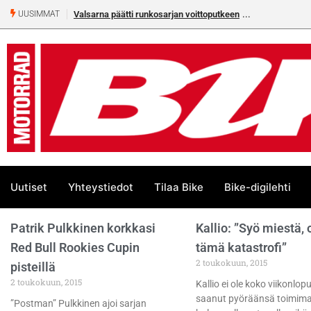
Valsarna päätti runkosarjan voittoputkeen
UUSIMMAT
Uutiset
Yhteystiedot
Tilaa Bike
Bike-digilehti
Patrik Pulkkinen korkkasi
Kallio: ”Syö miestä,
Red Bull Rookies Cupin
tämä katastrofi”
2 toukokuun, 2015
pisteillä
2 toukokuun, 2015
Kallio ei ole koko viikonlo
saanut pyöräänsä toimim
”Postman” Pulkkinen ajoi sarjan