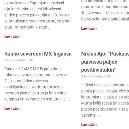
haluamallaan tavalla, eik
avauskisassa Espanjan Jerezissä
muuttunut lauantainakaan
sijalle 15 poimien heti kättelyssä
Tuloksena oli 18:s sija ja Kal
yhden pisteen plakkariinsa. Pulkkisen
0,969 sekuntia paalupaikal
suorituksen arvoa nostaa se, että hän
joutui lähtemään kisaan
Lue lisää »
Lue lisää »
Rainio suvereeni MX-liigassa
Niklas Ajo: ”Paskas
2 toukokuun, 2015
päivässä paljon
Rainio oli 24MX MX-liigan viikon
positiivistakin”
takaisen avauksen tapaan suvereeni
2 toukokuun, 2015
7-11-vuotiaiden toisessa
– Siinä mielessä suoraan 
osakilpailussa. Kotirata toi pojan
paska päivä, jos ajattelee 
menoon pienen extran ja hän voitti
kaatumista ja aika-ajon sij
kummatkin kymmenen minuutin ja
Mutta kyllä tässä päivässä o
Lue lisää »
paljon positiivistakin kisaa 
Saimme
Lue lisää »