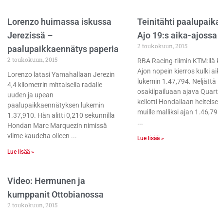
Lorenzo huimassa iskussa
Teinitähti paalupaik
Jerezissä –
Ajo 19:s aika-ajossa
2 toukokuun, 2015
paalupaikkaennätys paperia
2 toukokuun, 2015
RBA Racing-tiimin KTM:llä 
Ajon nopein kierros kulki a
Lorenzo latasi Yamahallaan Jerezin
lukemin 1.47,794. Neljätt
4,4 kilometrin mittaisella radalle
osakilpailuaan ajava Quar
uuden ja upean
kellotti Hondallaan helteise
paalupaikkaennätyksen lukemin
muille malliksi ajan 1.46,79
1.37,910. Hän alitti 0,210 sekunnilla
Hondan Marc Marquezin nimissä
viime kaudelta olleen
Lue lisää »
Lue lisää »
Video: Hermunen ja
kumppanit Ottobianossa
2 toukokuun, 2015