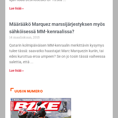
Lue lisää »
Määrääkö Marquez marssijärjestyksen myös
sähköisessä MM-kenraalissa?
14 maaliskuun, 2015
Qatarin kolmipäiväisen MM-kenraalin merkittävin kysymys
tulee tässä: saavatko haastajat Marc Marquezin kuriin, tai
edes kurottua eroa umpeen? Se on jo tosin tässä vaiheessa
salettia, että
Lue lisää »
UUSIN NUMERO