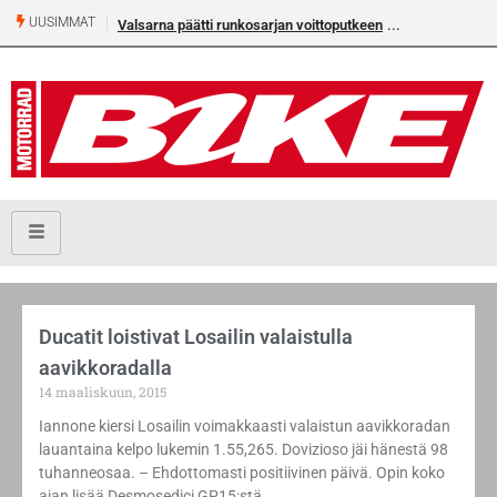
UUSIMMAT
Valsarna päätti runkosarjan voittoputkeen
Ducatit loistivat Losailin valaistulla
aavikkoradalla
14 maaliskuun, 2015
Iannone kiersi Losailin voimakkaasti valaistun aavikkoradan
lauantaina kelpo lukemin 1.55,265. Dovizioso jäi hänestä 98
tuhanneosaa. – Ehdottomasti positiivinen päivä. Opin koko
ajan lisää Desmosedici GP15:stä