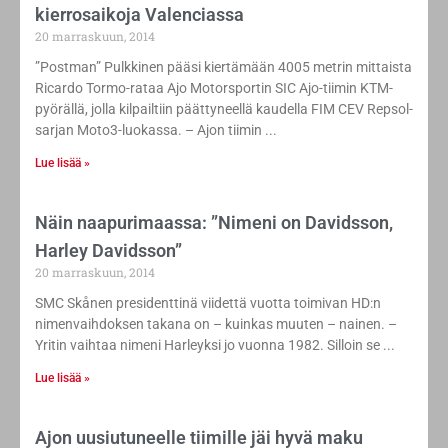
kierrosaikoja Valenciassa
20 marraskuun, 2014
”Postman” Pulkkinen pääsi kiertämään 4005 metrin mittaista
Ricardo Tormo-rataa Ajo Motorsportin SIC Ajo-tiimin KTM-
pyörällä, jolla kilpailtiin päättyneellä kaudella FIM CEV Repsol-
sarjan Moto3-luokassa. – Ajon tiimin
Lue lisää »
Näin naapurimaassa: ”Nimeni on Davidsson,
Harley Davidsson”
20 marraskuun, 2014
SMC Skånen presidenttinä viidettä vuotta toimivan HD:n
nimenvaihdoksen takana on – kuinkas muuten – nainen. –
Yritin vaihtaa nimeni Harleyksi jo vuonna 1982. Silloin se
Lue lisää »
Ajon uusiutuneelle tiimille jäi hyvä maku