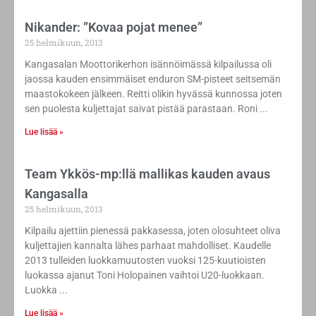
Nikander: ”Kovaa pojat menee”
25 helmikuun, 2013
Kangasalan Moottorikerhon isännöimässä kilpailussa oli
jaossa kauden ensimmäiset enduron SM-pisteet seitsemän
maastokokeen jälkeen. Reitti olikin hyvässä kunnossa joten
sen puolesta kuljettajat saivat pistää parastaan. Roni
Lue lisää »
Team Ykkös-mp:llä mallikas kauden avaus
Kangasalla
25 helmikuun, 2013
Kilpailu ajettiin pienessä pakkasessa, joten olosuhteet oliva
kuljettajien kannalta lähes parhaat mahdolliset. Kaudelle
2013 tulleiden luokkamuutosten vuoksi 125-kuutioisten
luokassa ajanut Toni Holopainen vaihtoi U20-luokkaan.
Luokka
Lue lisää »