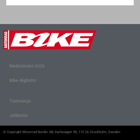
Mediatiedot 2026
Bike-digilehti
Tietosuoja
Julkaistu
© Copyright Motorrad Nordic AB, Karlavägen 96, 115 26 Stockholm, Sweden