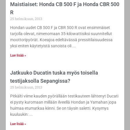
Maistiaiset: Honda CB 500 F ja Honda CBR 500
R
25 helmikuun, 2013
Hondan uudet CB 500 F ja CBR 500 R ovat ensimmäiset
tarjolla olevat, nimenomaan 35-kilowattisiksi suunnitellut
moottoripyörät. Koeajoa edeltävässä pressitilaisuudessa
yksi eniten käytetyistä sanoista oli
Lue lisää »
Jatkuuko Ducatin tuska myös toisella
testijaksolla Sepangissa?
25 helmikuun, 2013
Pitkälti viime kauden pyörällään testikauteen lähtenyt Ducati
ei pysty kuromaan millään ilveellä Hondan ja Yamahan jopa
huimaa etumatkaa kiinni. Se on täysin saletti. Kysymys
kuuluukin:
Lue lisää »