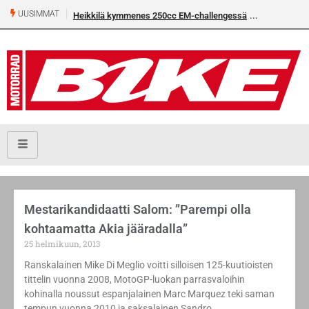
UUSIMMAT
Heikkilä kymmenes 250cc EM-challengessä
Mestarikandidaatti Salom: ”Parempi olla
kohtaamatta Akia jääradalla”
25 helmikuun, 2013
Ranskalainen Mike Di Meglio voitti silloisen 125-kuutioisten
tittelin vuonna 2008, MotoGP-luokan parrasvaloihin
kohinalla noussut espanjalainen Marc Marquez teki saman
tempun vuonna 2010 ja saksalainen Sandro