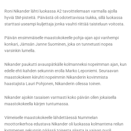
Roni Nikander lähti luokassa A2 tavoittelemaan varmalla ajolla
hyviä SM-pisteitä. Päivästä oli odotettavissa tiukka, sillä luokassa
starttasi useampi kuljettaja jonka vauhti riittää taisteluun voitosta.
Päivän ensimmäiselle maastokokeelle pohja-ajan ajoi vanhempi
konkari, Jämsän Janne Suominen, joka on tunnetusti nopea
varsinkin lumella.
Nikander paukutti avauspätkälle kolmanneksi nopeimman ajan, kun
edelle ehti kahden sekunnin erolla Marko Leponiemi. Seuraavan
maastokokeen kiiruhti nopeimmin Nikanderin kovimmista
haastajista Lauri Pohjonen, Nikanderin ollessa toinen.
Nikander ajoikin tasaisen varmasti koko päivän ollen jokaisella
maastokokeella kärjen tuntumassa.
Viimeiselle maastokokeelle lähdettäessä Nummelan
moottorikerhoa edustava Nikander oli luokassa kolmantena reilun
kymmenen sekunnin päässä toisesta sijasta ja vajaan puoli