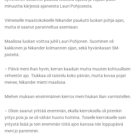
minuuttia kärjessä ajaneesta Lauri Pohjosesta.
Viimeiselle maastokokeelle Nikander paukutti luokan pohja-ajan,
mutta ei saanut paranneltua asemiaan.
Maalissa luokan voittoa juhli Lauri Pohjonen. Suominen oli
kakkonen ja Nikander kolmannen sijan, sekä hyvänkasan SM-
pisteitä.
– Päivä meni ihan hyvin, kerran kaaduin mutta muuten kohtuullisen
virheetön ajo. Tiukkaa oli taistelu koko päivän, mutta kovaa pojat
menee, Nikander mietti maalissa.
Miehen mukaan ensimmäinen kierros meni hiukan liian varmistellen.
– Olisin saanut yrittää enemmän, ekalla kierroksella oli jotenkin
yritys pois ja se oli vähän huono homma. Toiselle kierrokselle sain
yritystä lisää ja tein enemmän töitä ajon kanssa niin loppupäivä
meni jo paremmin.