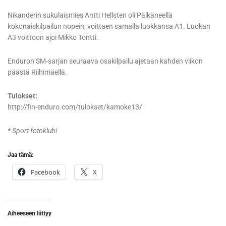
Nikanderin sukulaismies Antti Hellsten oli Pälkäneellä
kokonaiskilpailun nopein, voittaen samalla luokkansa A1. Luokan
A3 voittoon ajoi Mikko Tontti.
Enduron SM-sarjan seuraava osakilpailu ajetaan kahden viikon
päästä Riihimäellä.
Tulokset:
http://fin-enduro.com/tulokset/kamoke13/
* Sport fotoklubi
Jaa tämä:
Facebook
X
Aiheeseen liittyy