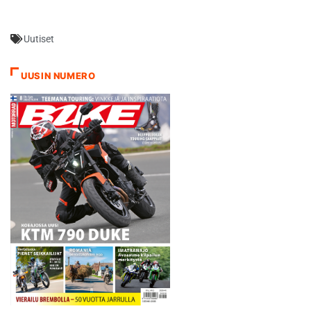
kilpailu alkoi tiukalla
taistelulla Marko Tarkkalan
Uutiset
kanssa. Tarkkala johti
kilpailua ensimmäisen
kierroksen jälkeen. Nikander
UUSIN NUMERO
nosti hieman vauhtia
seuraavalla kierroksella ja
nousi luokkajohtoon.
Tarkkalalla ilmeni vaikeuksia
toisen…