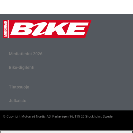
Mediatiedot 2026
Bike-digilehti
Tietosuoja
Julkaistu
© Copyright Motorrad Nordic AB, Karlavägen 96, 115 26 Stockholm, Sweden