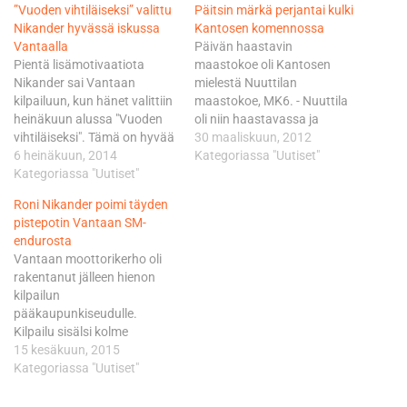
”Vuoden vihtiläiseksi” valittu
Päitsin märkä perjantai kulki
Nikander hyvässä iskussa
Kantosen komennossa
Vantaalla
Päivän haastavin
Pientä lisämotivaatiota
maastokoe oli Kantosen
Nikander sai Vantaan
mielestä Nuuttilan
kilpailuun, kun hänet valittiin
maastokoe, MK6. - Nuuttila
heinäkuun alussa "Vuoden
oli niin haastavassa ja
vihtiläiseksi". Tämä on hyvää
pyörän kannalta
30 maaliskuun, 2012
mainosta moottoriurheilulle.
6 heinäkuun, 2014
vaarallisessa kunnossa, että
Kategoriassa "Uutiset"
Nikanderin osalta kilpailun
Kategoriassa "Uutiset"
ajoin tosi varovaisesti. Se oli
ainoa kaatuminen sattui heti
niin karussa kunnossa, että
Roni Nikander poimi täyden
ensimmäisen maastokokeen
oikein inhotti, Kantonen
pistepotin Vantaan SM-
kolmanteen kurvaan, joten
kertoi päivän päätteeksi
endurosta
siitä oli hieno alkaa kilpailu.
Vierumäen huollossa.
Vantaan moottorikerho oli
Nikander kuitenkin kellotti
Kokonaisuudessaan
rakentanut jälleen hienon
kokeelle luokkapohjat ja
Kantosen päivä sujui alkuun
kilpailun
koko porukan toiseksi
varovasti, keskivaiheilla ajo
pääkaupunkiseudulle.
nopeimman ajan. Nikanderin
hieman parani, mutta
Kilpailu sisälsi kolme
ajo sujui hienosti…
lopussa tuli…
maastokoetta ja väliin oli
15 kesäkuun, 2015
saatu myös hyvät ja
Kategoriassa "Uutiset"
haastavat maastosiirtymät.
Nikanderin osalta lauantain