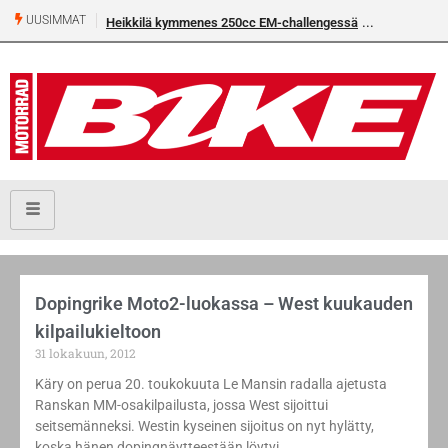
UUSIMMAT
Heikkilä kymmenes 250cc EM-challengessä
Dopingrike Moto2-luokassa – West kuukauden
kilpailukieltoon
31 lokakuun, 2012
Käry on perua 20. toukokuuta Le Mansin radalla ajetusta
Ranskan MM-osakilpailusta, jossa West sijoittui
seitsemänneksi. Westin kyseinen sijoitus on nyt hylätty,
koska hänen dopingnäytteestään löytyi