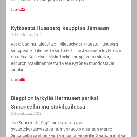
Lue lisää »
Kytösestä Husaberg-kauppias Jämsään
31 lokakuun, 2012
Keski-Suomen alueella on ollut selvästi tilausta Husaberg-
kauppiaalle. Tilannetta kartoitettiin ja Jämsästä löytyi oiva
ratkaisu. Keskeinen sijainti sekä kauppiaana toimiva,
enduron maailmanmestari Vesa Kytönen muodostavat
juurikin
Lue lisää »
Biaggi on tyrkyllä Hermusen pariksi
Simoncellin muistokilpailussa
31 lokakuun, 2012
”Sic Supermoto Day” -nimeä kantavan
hyväntekeväisyystapahtuman tuotto ohjataan Marco
Simoncellin säätiön kautta apua tarvitseville. Säätiötä johtaa