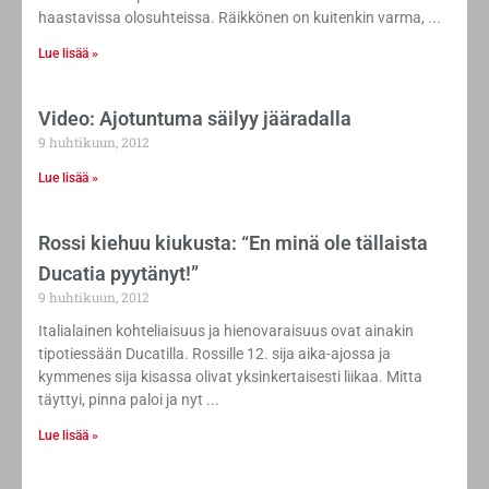
haastavissa olosuhteissa. Räikkönen on kuitenkin varma,
Lue lisää »
Video: Ajotuntuma säilyy jääradalla
9 huhtikuun, 2012
Lue lisää »
Rossi kiehuu kiukusta: “En minä ole tällaista
Ducatia pyytänyt!”
9 huhtikuun, 2012
Italialainen kohteliaisuus ja hienovaraisuus ovat ainakin
tipotiessään Ducatilla. Rossille 12. sija aika-ajossa ja
kymmenes sija kisassa olivat yksinkertaisesti liikaa. Mitta
täyttyi, pinna paloi ja nyt
Lue lisää »