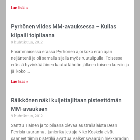
Lue lisää »
Pyrhönen viides MM-avauksessa – Kullas
kilpaili toipilaana
9 huhtikuun, 2012
Ensimmäisessä erässä Pyrhönen ajoi koko erän ajan
neljäntenä ja oli samalla sijalla myös ruutulipulla. Toisessa
erässä hyvinkääläinen kaatui lähdön jälkeen toiseen kurviin ja
jäi koko
Lue lisää »
Räikkönen näki kuljettajiltaan pisteettömän
MM-avauksen
9 huhtikuun, 2012
Santtu Tiainen ja toipilaana olevaa australialaista Dean
Ferrisia tuurannut juniorikuljettaja Niko Koskela eivät
saaneet tiimin pistetiliä avattua Valkenswaardin hiekkaradan