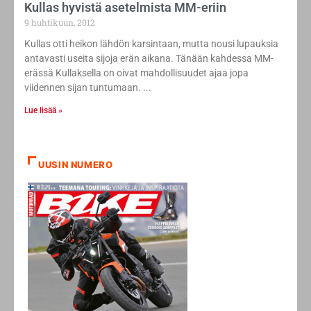
Kullas hyvistä asetelmista MM-eriin
9 huhtikuun, 2012
Kullas otti heikon lähdön karsintaan, mutta nousi lupauksia
antavasti useita sijoja erän aikana. Tänään kahdessa MM-
erässä Kullaksella on oivat mahdollisuudet ajaa jopa
viidennen sijan tuntumaan.
Lue lisää »
UUSIN NUMERO