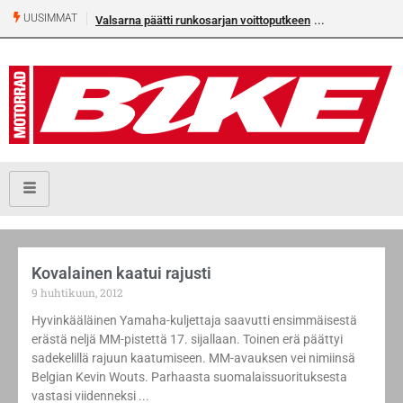
UUSIMMAT
Valsarna päätti runkosarjan voittoputkeen
Kovalainen kaatui rajusti
9 huhtikuun, 2012
Hyvinkääläinen Yamaha-kuljettaja saavutti ensimmäisestä
erästä neljä MM-pistettä 17. sijallaan. Toinen erä päättyi
sadekelillä rajuun kaatumiseen. MM-avauksen vei nimiinsä
Belgian Kevin Wouts. Parhaasta suomalaissuorituksesta
vastasi viidenneksi