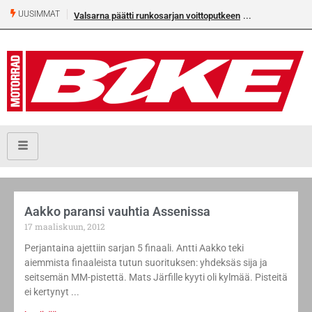
UUSIMMAT
Valsarna päätti runkosarjan voittoputkeen
Älä missaa täm
numeroa!
Aakko paransi vauhtia Assenissa
17 maaliskuun, 2012
Perjantaina ajettiin sarjan 5 finaali. Antti Aakko teki
aiemmista finaaleista tutun suorituksen: yhdeksäs sija ja
seitsemän MM-pistettä. Mats Järfille kyyti oli kylmää. Pisteitä
ei kertynyt