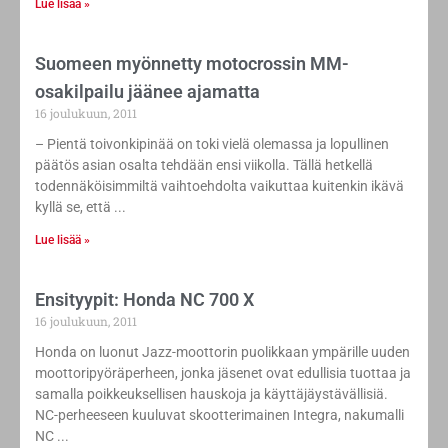
Lue lisää »
Suomeen myönnetty motocrossin MM-
osakilpailu jäänee ajamatta
16 joulukuun, 2011
– Pientä toivonkipinää on toki vielä olemassa ja lopullinen
päätös asian osalta tehdään ensi viikolla. Tällä hetkellä
todennäköisimmiltä vaihtoehdolta vaikuttaa kuitenkin ikävä
kyllä se, että
Lue lisää »
Ensityypit: Honda NC 700 X
16 joulukuun, 2011
Honda on luonut Jazz-moottorin puolikkaan ympärille uuden
moottoripyöräperheen, jonka jäsenet ovat edullisia tuottaa ja
samalla poikkeuksellisen hauskoja ja käyttäjäystävällisiä.
NC-perheeseen kuuluvat skootterimainen Integra, nakumalli
NC