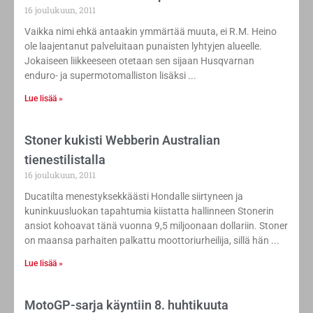
16 joulukuun, 2011
Vaikka nimi ehkä antaakin ymmärtää muuta, ei R.M. Heino
ole laajentanut palveluitaan punaisten lyhtyjen alueelle.
Jokaiseen liikkeeseen otetaan sen sijaan Husqvarnan
enduro- ja supermotomalliston lisäksi
Lue lisää »
Stoner kukisti Webberin Australian
tienestilistalla
16 joulukuun, 2011
Ducatilta menestyksekkäästi Hondalle siirtyneen ja
kuninkuusluokan tapahtumia kiistatta hallinneen Stonerin
ansiot kohoavat tänä vuonna 9,5 miljoonaan dollariin. Stoner
on maansa parhaiten palkattu moottoriurheilija, sillä hän
Lue lisää »
MotoGP-sarja käyntiin 8. huhtikuuta