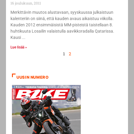
16 joulukuun, 2011
Merkittävin muutos alustavaan, syyskuussa julkaistuun
kalenteriin on siinä, että kauden avaus aikaistuu viikolla.
Kauden 2012 ensimmäisistä MM-pisteistä taistellaan 8.
huhtikuuta Losailin valaistulla aavikkoradalla Qatarissa.
Kausi
Lue lisää »
1
2
UUSIN NUMERO