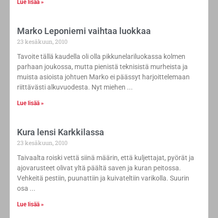
Lue lisää »
Marko Leponiemi vaihtaa luokkaa
23 kesäkuun, 2010
Tavoite tällä kaudella oli olla pikkunelariluokassa kolmen
parhaan joukossa, mutta pienistä teknisistä murheista ja
muista asioista johtuen Marko ei päässyt harjoittelemaan
riittävästi alkuvuodesta. Nyt miehen
Lue lisää »
Kura lensi Karkkilassa
23 kesäkuun, 2010
Taivaalta roiski vettä siinä määrin, että kuljettajat, pyörät ja
ajovarusteet olivat yltä päältä saven ja kuran peitossa.
Vehkeitä pestiin, puunattiin ja kuivateltiin varikolla. Suurin
osa
Lue lisää »