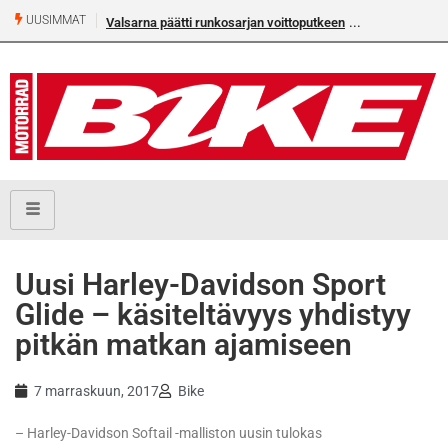
UUSIMMAT
Valsarna päätti runkosarjan voittoputkeen
Älä missaa täm
numeroa!
​Uusi Harley-Davidson Sport
Glide – käsiteltävyys yhdistyy
pitkän matkan ajamiseen
7 marraskuun, 2017
Bike
– Harley-Davidson Softail -malliston uusin tulokas