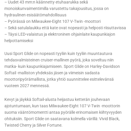
– Uudet 43 mm:n käännetty etuhaarukka sekä
monoiskunvaimentimilla varustettu takajousitus, jossa on
hydraulinen esisäätömahdollisuus
– Pyörässä on Milwaukee-Eight 107 V-Twin -moottori
– Sekä satulalaukku että kate ovat nopeasti ja helposti riisuttavissa
– Täysi LED-valaistus ja elektroninen ohjainlaite kaupunkiajon
helpottamiseksi
Uusi Sport Glide on nopeasti tyyliin kuin tyyliin muuntautuva
tehdasvalmisteinen cruiser-mallinen pyörä, joka soveltuu niin
matka- kuin kaupunkiajamiseen. Sport Glide on Harley-Davidson
Softail -malliston yhdeksäs jäsen ja viimeisin sadasta
moottoripyörämallista, jotka yhtiö suunnittelee esittelevänsä
vuoteen 2027 mennessä.
Kevyt ja jäykkä Softail-alusta heijastuu ketterän jouhevaan
ajotuntumaan, kun taas Milwaukee-Eight 107 V-Twin -moottorin
suoma vääntömomentti antaa pyörälle erinomaisen kiihtyvyyden
ohituksiin. Sport Glide on saatavana kolmella värillä: Vivid Black,
Twisted Cherry ja Silver Fortune.