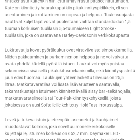
rintakehästä kuitenkin niin, että ilmavirrasta pääsee nauttimaan.
Kate on kiinnitetty haarukkaputkiin pikakiinnityspidikkein, eli sen
asentaminen ja irrottaminen on nopeaa ja helppoa. Tuulensuojasta
nauttivat kuljettajat voivat puolestaan vaihtaa standardoidun 1,5
tuuman korkuisen tuulilasin 5,5-tuumaiseen Light Smoke -
tuulilasiin, joka on saatavana Harley-Davidsonin verkkokaupasta.
Lukittavat ja kovat pyörälaukut ovat virtaviivaista simpukkamallia.
Niiden pakkaaminen ja purkaminen on helppoa ja ne voi vaivatta
avata yhdellä kädellä pyörällä istuen. Laukut voi myös poistaa
sekunneissa sisäisellä pikalukitusmekanismilla, eikä kiinnityspisteitä
juuri edes huomaa. Laukkujen yhteenlaskettu tilavuus on 25,5
litraa. Matkatavaratilaa voi lisätä lisävarusteena saatavalla,
takamatkustajan istuimeen kiinnitettävällä sissy bar -selkänojalla,
matkatavaratelineellä tai Tour-Pak-kiinnityskehyksellä, joista
jokaisessa on uusi Softaileille kehitetty HoldFast-irrotussalpa.
Leveä ja tukeva istuin ja eteenpäin asennetut jalkaohjaimet
muodostavat kolmion, joka soveltuu monelle erikokoiselle
kuljettajalle; istuimen korkeus on 652,7 mm. Daymaker LED -