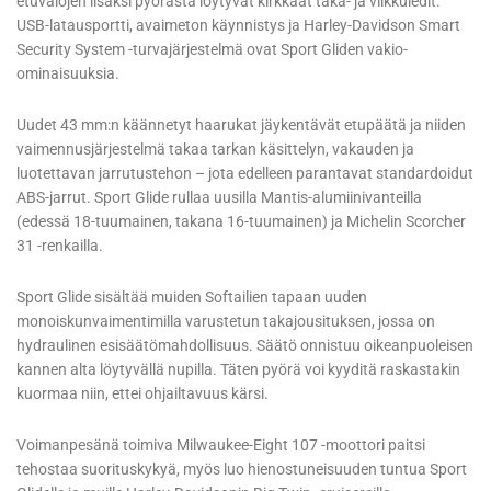
etuvalojen lisäksi pyörästä löytyvät kirkkaat taka- ja vilkkuledit.
USB-latausportti, avaimeton käynnistys ja Harley-Davidson Smart
Security System -turvajärjestelmä ovat Sport Gliden vakio-
ominaisuuksia.
Uudet 43 mm:n käännetyt haarukat jäykentävät etupäätä ja niiden
vaimennusjärjestelmä takaa tarkan käsittelyn, vakauden ja
luotettavan jarrutustehon – jota edelleen parantavat standardoidut
ABS-jarrut. Sport Glide rullaa uusilla Mantis-alumiinivanteilla
(edessä 18-tuumainen, takana 16-tuumainen) ja Michelin Scorcher
31 -renkailla.
Sport Glide sisältää muiden Softailien tapaan uuden
monoiskunvaimentimilla varustetun takajousituksen, jossa on
hydraulinen esisäätömahdollisuus. Säätö onnistuu oikeanpuoleisen
kannen alta löytyvällä nupilla. Täten pyörä voi kyyditä raskastakin
kuormaa niin, ettei ohjailtavuus kärsi.
Voimanpesänä toimiva Milwaukee-Eight 107 -moottori paitsi
tehostaa suorituskykyä, myös luo hienostuneisuuden tuntua Sport