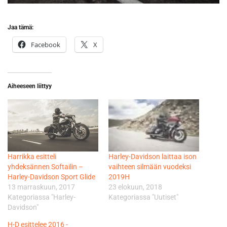
Jaa tämä:
Facebook
X
Aiheeseen liittyy
Harrikka esitteli
Harley-Davidson laittaa ison
yhdeksännen Softailin –
vaihteen silmään vuodeksi
Harley-Davidson Sport Glide
2019H
13 marraskuun, 2017
23 elokuun, 2018
Kategoriassa "Harley-
Kategoriassa "Uutiset"
Davidson"
H-D esittelee 2016 -