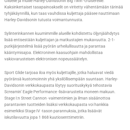
Glidelle ja muille Harley-Davidsonin Big Twin -cruisereille.
Kaksinkertaiset tasapainoakselit on viritetty vähentämään tärinää
tyhjäkäynnillä, kun taas vauhdissa kuljettaja pääsee nauttimaan
Harley-Davidsonin tutusta voimantunnusta.
Sylinterinkannen kuumimmille alueille kohdistettu öljynjäähdytys
lisää entisestään kuljettajan ja matkustajien mukavuutta. 2-1-
putkijärjestelmä lisää pyörän urheilullisuutta ja parantaa
kääntymisajoa. Elektroninen kaasuohjain mahdollistaa
vakiovarusteisen elektronisen nopeussäätelyn.
Sport Glide tarjoaa iloa myös kuljettajille, jotka haluavat viedä
pyöränsä kustomoinnin yhä yksilöllisempään suuntaan. Harley-
Davidsonin verkkokaupasta löytyy suorituskykyä tehostavia
Screamin’ Eagle Performance -lisävarusteita moneen makuun.
Stage I:n Street Cannon -vaimentimien ja ilman sisäänottoa
parantavien tuotteiden lisäksi verkkokaupasta voi hankkia
esimerkiksi Stage IV -tason parannuksia, jotka lisäävät
iskutilavuutta jopa 1 868 kuutiosenttimetriin.