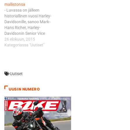
mallistonsa
- Luvassa on jälleen
historiallinen vuosi Harley-
Davidsonille, sanoo Mark-
Hans Richer, Harley-
Davidsonin Senior Vice
President ja Chief Marketing
26 elokuun, 2015
Officer. - Esittelemme
Kategoriassa "Uutiset"
historiamme tehokkaimmat
Cruiserit, kuten aivan uuden
S Series -malliston. Uudet
Iron 883- ja Forty-Eight-
Uutiset
mallit nostavat Dark Custom
-ideologian aivan uudelle
tasolle. Ne ovat tämän
UUSIN NUMERO
suuntauksen
tyylipuhtaimmat edustajat
sitten vuoden…