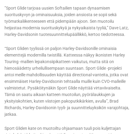
”Sport Glide tarjoaa uusien Softailien tapaan dynaamisen
suorituskyvyn ja ominaisuuksia, joiden ansiosta se sopii sekä
työmatkaliikenteeseen että pidempään ajoon. Sen muotoilu
heijastaa modernia suorituskykyä ja nykyaikaista tyyliä,” Dave Latz,
Harley-Davidsonin tuotesuunnittelupäällikkö, kertoo tiedotteessa.
“Sport Gliden tyylissä on paljon Harley-Davidsonille ominaisia
elementtejä modernilla twistillä. Katteessa näkyy ikonisten Harley
Touring -mallien lepakonsiipikatteen vaikutus, mutta sitä on
hienosäädetty urheilullisempaan suuntaan. Sport Glide -projekti
antoi meille mahdollisuuden käyttää directional-vanteita, jotka ovat
ensimmäiset Harley-Davidsonin tehtaalla muille kuin CVO-malleille
valmistetut. Pysäköitynäkin Sport Glide näyttää virtaviivaiselta.
Tämä on saatu aikaan katteen muotoilun, pyörälaukkujen ja
yksityiskohtien, kuten viistojen pakoputkikärkien, avulla”, Brad
Richards, Harley-Davidsonin tyyli- ja suunnitteluyksikön varajohtaja,
jatkaa.
Sport Gliden kate on muotoiltu ohjaamaan tuuli pois kuljettajan