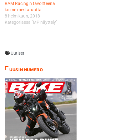
RAM Racingin tavoitteena
kolme mestaruutta
8 helmikuun, 2018
Kategoriassa "MP näyttely"
Uutiset
UUSIN NUMERO