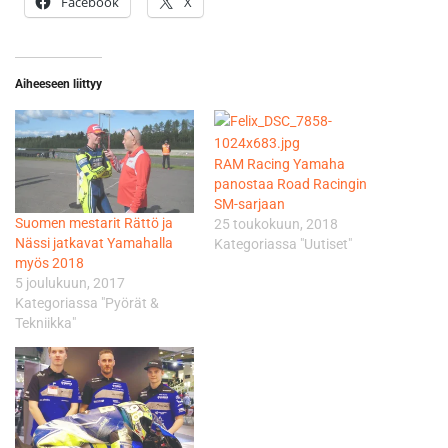
Facebook
X
Aiheeseen liittyy
RAM Racing Yamaha
panostaa Road Racingin
SM-sarjaan
Suomen mestarit Rättö ja
25 toukokuun, 2018
Nässi jatkavat Yamahalla
Kategoriassa "Uutiset"
myös 2018
5 joulukuun, 2017
Kategoriassa "Pyörät &
Tekniikka"