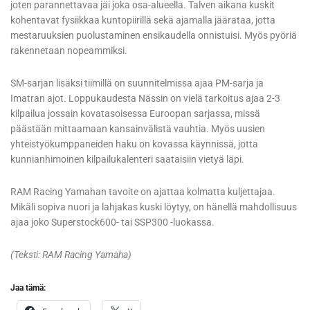
joten parannettavaa jäi joka osa-alueella. Talven aikana kuskit
kohentavat fysiikkaa kuntopiirillä sekä ajamalla jäärataa, jotta
mestaruuksien puolustaminen ensikaudella onnistuisi. Myös pyöriä
rakennetaan nopeammiksi.
SM-sarjan lisäksi tiimillä on suunnitelmissa ajaa PM-sarja ja
Imatran ajot. Loppukaudesta Nässin on vielä tarkoitus ajaa 2-3
kilpailua jossain kovatasoisessa Euroopan sarjassa, missä
päästään mittaamaan kansainvälistä vauhtia. Myös uusien
yhteistyökumppaneiden haku on kovassa käynnissä, jotta
kunnianhimoinen kilpailukalenteri saataisiin vietyä läpi.
RAM Racing Yamahan tavoite on ajattaa kolmatta kuljettajaa.
Mikäli sopiva nuori ja lahjakas kuski löytyy, on hänellä mahdollisuus
ajaa joko Superstock600- tai SSP300 -luokassa.
(Teksti: RAM Racing Yamaha)
Jaa tämä: