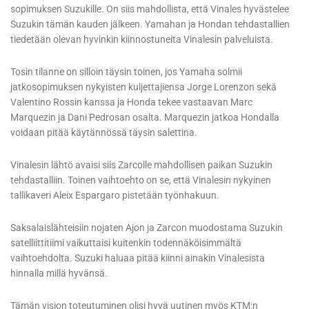
sopimuksen Suzukille. On siis mahdollista, että Vinales hyvästelee
Suzukin tämän kauden jälkeen. Yamahan ja Hondan tehdastallien
tiedetään olevan hyvinkin kiinnostuneita Vinalesin palveluista.
Tosin tilanne on silloin täysin toinen, jos Yamaha solmii
jatkosopimuksen nykyisten kuljettajiensa Jorge Lorenzon sekä
Valentino Rossin kanssa ja Honda tekee vastaavan Marc
Marquezin ja Dani Pedrosan osalta. Marquezin jatkoa Hondalla
voidaan pitää käytännössä täysin salettina.
Vinalesin lähtö avaisi siis Zarcolle mahdollisen paikan Suzukin
tehdastalliin. Toinen vaihtoehto on se, että Vinalesin nykyinen
tallikaveri Aleix Espargaro pistetään työnhakuun.
Saksalaislähteisiin nojaten Ajon ja Zarcon muodostama Suzukin
satelliittitiimi vaikuttaisi kuitenkin todennäköisimmältä
vaihtoehdolta. Suzuki haluaa pitää kiinni ainakin Vinalesista
hinnalla millä hyvänsä.
Tämän vision toteutuminen olisi hyvä uutinen myös KTM:n