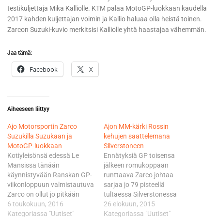
testikuljettaja Mika Kalliolle. KTM palaa MotoGP-luokkaan kaudella
2017 kahden kuljettajan voimin ja Kallio haluaa olla heistä toinen.
Zarcon Suzuki-kuvio merkitsisi Kalliolle yhtä haastajaa vähemmän.
Jaa tämä:
Facebook
X
Aiheeseen liittyy
Ajo Motorsportin Zarco
Ajon MM-kärki Rossin
Suzukilla Suzukaan ja
kehujen saattelemana
MotoGP-luokkaan
Silverstoneen
Kotiyleisönsä edessä Le
Ennätyksiä GP toisensa
Mansissa tänään
jälkeen romukoppaan
käynnistyvään Ranskan GP-
runttaava Zarco johtaa
viikonloppuun valmistautuva
sarjaa jo 79 pisteellä
Zarco on ollut jo pitkään
tultaessa Silverstonessa
Suzukin kiikarissa. - Meillä on
6 toukokuun, 2016
ajettavaan kauden 12.
26 elokuun, 2015
olemassa eräänlainen optio
Kategoriassa "Uutiset"
osakilpailuun. Zarcon
Kategoriassa "Uutiset"