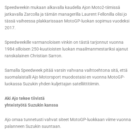
Speedweekin mukaan alkavalla kaudella Ajon Moto2-tiimissä
jatkavalla Zarcolla ja tämän managerilla Laurent Fellonilla olisi jo
tässä vaiheessa plakkarissaan MotoGP-luokan sopimus vuodeksi
2017.
Speedweekille varmanoloisen vinkin on tästä tarjonnut vuonna
1984 silloisen 250-kuutioisten luokan maailmanmestariksi ajanut
ranskalainen Christian Sarron.
Samalla Speedweek pitää varsin vahvana vaihtoehtona sitä, että
suomalaistalli Ajo Motorsport muodostaisi en vuonna MotoGP-
luokassa Suzukin yhden kuljettajan satelliittitiimin.
Aki Ajo tekee tiivistä
yhteistyötä Suzukin kanssa
Ajo omaa tunnetusti vahvat siteet MotoGP-luokkaan viime vuonna
palanneen Suzukin suuntaan.