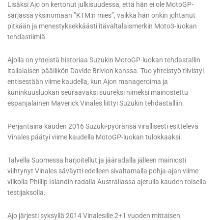
Lisäksi Ajo on kertonut julkisuudessa, että hän ei ole MotoGP-
sarjassa yksinomaan ”KTM:n mies”, vaikka hän onkin johtanut
pitkään ja menestyksekkäästi itävaltalaismerkin Moto3-luokan
tehdastiimiä.
Ajolla on yhteistä historiaa Suzukin MotoGP-luokan tehdastallin
italialaisen päällikön Davide Brivion kanssa. Tuo yhteistyö tiivistyi
entisestään viime kaudella, kun Ajon manageroima ja
kuninkuusluokan seuraavaksi suureksi nimeksi mainostettu
espanjalainen Maverick Vinales liittyi Suzukin tehdastalliin.
Perjantaina kauden 2016 Suzuki-pyöränsä virallisesti esittelevä
Vinales päätyi viime kaudella MotoGP-luokan tulokkaaksi.
Talvella Suomessa harjoitellut ja jääradalla jälleen mainiosti
viihtynyt Vinales säväytti edelleen sivaltamalla pohja-ajan viime
viikolla Phillip Islandin radalla Australiassa ajetulla kauden toisella
testijaksolla.
Ajo järjesti syksyllä 2014 Vinalesille 2+1 vuoden mittaisen