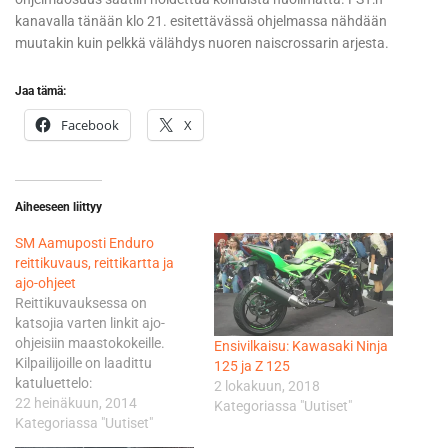
kanavalla tänään klo 21. esitettävässä ohjelmassa nähdään
muutakin kuin pelkkä välähdys nuoren naiscrossarin arjesta.
Jaa tämä:
Facebook
X
Aiheeseen liittyy
SM Aamuposti Enduro
reittikuvaus, reittikartta ja
ajo-ohjeet
Reittikuvauksessa on
katsojia varten linkit ajo-
ohjeisiin maastokokeille.
Ensivilkaisu: Kawasaki Ninja
Kilpailijoille on laadittu
125 ja Z 125
katuluettelo:
2 lokakuun, 2018
http://kahvakopla.com/sm-
22 heinäkuun, 2014
Kategoriassa "Uutiset"
enduro-2014/sm-
Kategoriassa "Uutiset"
aamuposti-enduro-2014-