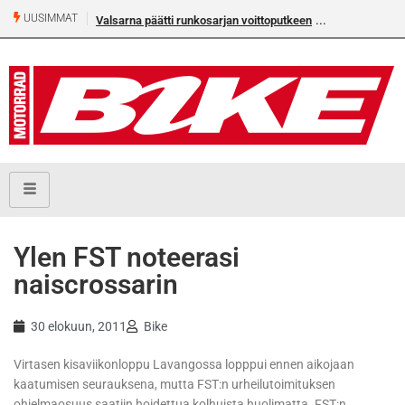
UUSIMMAT
Valsarna päätti runkosarjan voittoputkeen
Ylen FST noteerasi
naiscrossarin
30 elokuun, 2011
Bike
Virtasen kisaviikonloppu Lavangossa lopppui ennen aikojaan
kaatumisen seurauksena, mutta FST:n urheilutoimituksen
ohjelmaosuus saatiin hoidettua kolhuista huolimatta. FST:n