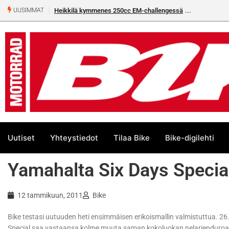
Heikkilä kymmenes 250cc EM-challengessä
UUSIMMAT
Uutiset
Yhteystiedot
Tilaa Bike
Bike-digilehti
Yamahalta Six Days Specia
12 tammikuun, 2011
Bike
Bike testasi uutuuden heti ensimmäisen erikoismallin valmistuttua. 2
Special saa vastaansa kolme muuta saman kokoluokan nelarienduroa