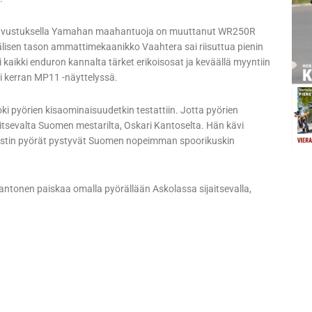
la avustuksella Yamahan maahantuoja on muuttanut WR250R
lisen tason ammattimekaanikko Vaahtera sai riisuttua pienin
i kaikki enduron kannalta tärket erikoisosat ja keväällä myyntiin
si kerran MP11 -näyttelyssä.
ki pyörien kisaominaisuudetkin testattiin. Jotta pyörien
itsevalta Suomen mestarilta, Oskari Kantoselta. Hän kävi
n testin pyörät pystyvät Suomen nopeimman spoorikuskin
Kantonen paiskaa omalla pyörällään Askolassa sijaitsevalla,