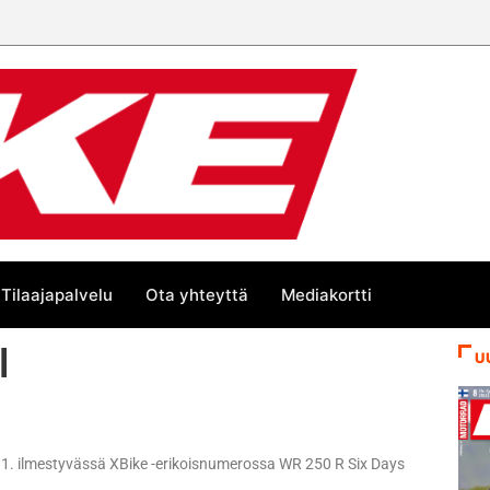
Tilaajapalvelu
Ota yhteyttä
Mediakortti
l
U
6.1. ilmestyvässä XBike -erikoisnumerossa WR 250 R Six Days
.