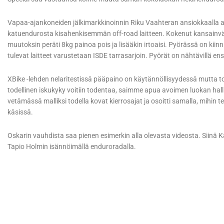
Vapaa-ajankoneiden jälkimarkkinoinnin Riku Vaahteran ansiokkaal
katuendurosta kisahenkisemmän off-road laitteen. Kokenut kansainvä
muutoksin peräti 8kg painoa pois ja lisääkin irtoaisi. Pyörässä on kiinn
tulevat laitteet varustetaan ISDE tarrasarjoin. Pyörät on nähtävillä en
XBike -lehden nelaritestissä pääpaino on käytännöllisyydessä mutta to
todellinen iskukyky voitiin todentaa, saimme apua avoimen luokan hall
vetämässä malliksi todella kovat kierrosajat ja osoitti samalla, mihi
käsissä.
Oskarin vauhdista saa pienen esimerkin alla olevasta videosta. Siinä 
Tapio Holmin isännöimällä enduroradalla.