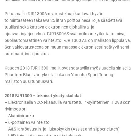
Perusmallin FJR1300A:n varusteluun kuuluvat hyvän
toimintasäteen takaava 25 litran polttoainesäiliö ja säädettävä
tuulilasi sekä kattava elektroninen ajohallinta- ja
ajoavustinjärjestelmä. FJR1300AS:ssä on ilman kytkintä toimiva,
puoliautomaattinen vaihteisto. FJR 1300 AE on malliston lippulaiva.
Sen vakiovarusteena on muun muassa elektronisesti säätyvä semi-
automaattinen jousitus.
Kauden 2018 FJR 1300 -mallit ovat saatavilla myös uudella sinisellä
Phantom Blue -värityksellä, joka on Yamaha Sport Touring -
malliston uusi tunnusväri.
2018 FJR1300 – tekniset yksityiskohdat
– Elektronisella YCC-T-kaasulla varustettu, 4-sylinterinen, 1 298 cc:n
rivimoottori
– Alumiinirunko
– 6-portainen vaihteisto
– A&S-lähtöavustin- ja -luistokytkin (Assist and slipper clutch)
– LED-toimiset ajovalot, parkit ja takavalo