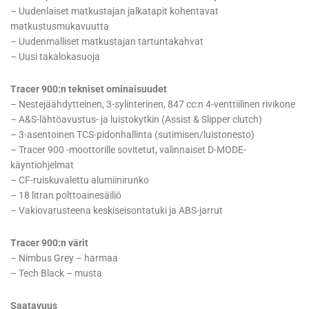
– Uudenlaiset matkustajan jalkatapit kohentavat
matkustusmukavuutta
– Uudenmalliset matkustajan tartuntakahvat
– Uusi takalokasuoja
Tracer 900:n tekniset ominaisuudet
– Nestejäähdytteinen, 3-sylinterinen, 847 cc:n 4-venttiilinen rivikone
– A&S-lähtöavustus- ja luistokytkin (Assist & Slipper clutch)
– 3-asentoinen TCS-pidonhallinta (sutimisen/luistonesto)
– Tracer 900 -moottorille sovitetut, valinnaiset D-MODE-
käyntiohjelmat
– CF-ruiskuvalettu alumiinirunko
– 18 litran polttoainesäiliö
– Vakiovarusteena keskiseisontatuki ja ABS-jarrut
Tracer 900:n värit
– Nimbus Grey – harmaa
– Tech Black – musta
Saatavuus