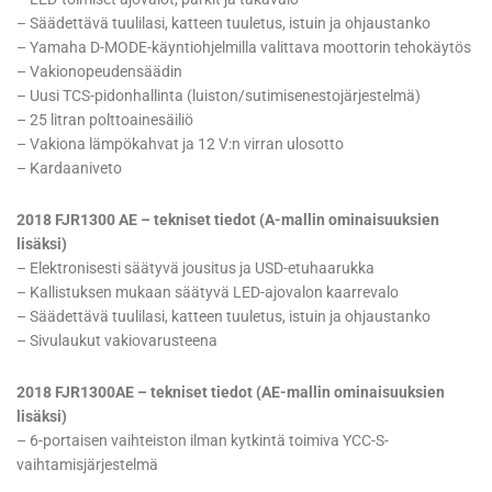
– Säädettävä tuulilasi, katteen tuuletus, istuin ja ohjaustanko
– Yamaha D-MODE-käyntiohjelmilla valittava moottorin tehokäytös
– Vakionopeudensäädin
– Uusi TCS-pidonhallinta (luiston/sutimisenestojärjestelmä)
– 25 litran polttoainesäiliö
– Vakiona lämpökahvat ja 12 V:n virran ulosotto
– Kardaaniveto
2018 FJR1300 AE – tekniset tiedot (A-mallin ominaisuuksien
lisäksi)
– Elektronisesti säätyvä jousitus ja USD-etuhaarukka
– Kallistuksen mukaan säätyvä LED-ajovalon kaarrevalo
– Säädettävä tuulilasi, katteen tuuletus, istuin ja ohjaustanko
– Sivulaukut vakiovarusteena
2018 FJR1300AE – tekniset tiedot (AE-mallin ominaisuuksien
lisäksi)
– 6-portaisen vaihteiston ilman kytkintä toimiva YCC-S-
vaihtamisjärjestelmä