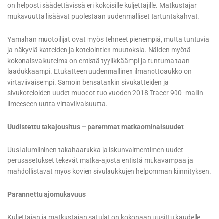
on helposti säädettävissä eri kokoisille kuljettajille. Matkustajan
mukavuutta lisäävät puolestaan uudenmalliset tartuntakahvat.
Yamahan muotoilijat ovat myös tehneet pienempiä, mutta tuntuvia
ja näkyviä katteiden ja kotelointien muutoksia. Näiden myötä
kokonaisvaikutelma on entistä tyylikkäämpi ja tuntumaltaan
laadukkaampi. Etukatteen uudenmallinen ilmanottoaukko on
virtaviivaisempi. Samoin bensatankin sivukatteiden ja
sivukoteloiden uudet muodot tuo vuoden 2018 Tracer 900 -mallin
ilmeeseen uutta virtaviivaisuutta.
Uudistettu takajousitus – paremmat matkaominaisuudet
Uusi alumiininen takahaarukka ja iskunvaimentimen uudet
perusasetukset tekevät matka-ajosta entistä mukavampaa ja
mahdollistavat myös kovien sivulaukkujen helpomman kiinnityksen.
Parannettu ajomukavuus
Kuljettajan ja matkustajan satulat on kokonaan uusittu kaudelle