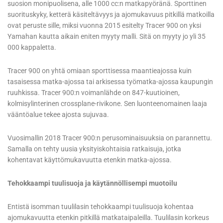
suosion monipuolisena, alle 1000 cc:n matkapyöränä. Sporttinen
suorituskyky, ketterä käsiteltävyys ja ajomukavuus pitkillä matkoilla
ovat peruste sille, miksi vuonna 2015 esitelty Tracer 900 on yksi
Yamahan kautta aikain eniten myyty malli. Sitä on myyty jo yli 35
000 kappaletta.
Tracer 900 on yhtä omiaan sporttisessa maantieajossa kuin
tasaisessa matka-ajossa tai arkisessa työmatka-ajossa kaupungin
ruuhkissa. Tracer 900:n voimanlähde on 847-kuutioinen,
kolmisylinterinen crossplane-rivikone. Sen luonteenomainen laaja
vääntöalue tekee ajosta sujuvaa.
Vuosimallin 2018 Tracer 900:n perusominaisuuksia on parannettu.
Samalla on tehty uusia yksityiskohtaisia ratkaisuja, jotka
kohentavat käyttömukavuutta etenkin matka-ajossa.
Tehokkaampi tuulisuoja ja käytännöllisempi muotoilu
Entistä isomman tuulilasin tehokkaampi tuulisuoja kohentaa
ajomukavuutta etenkin pitkillä matkataipaleilla. Tuulilasin korkeus