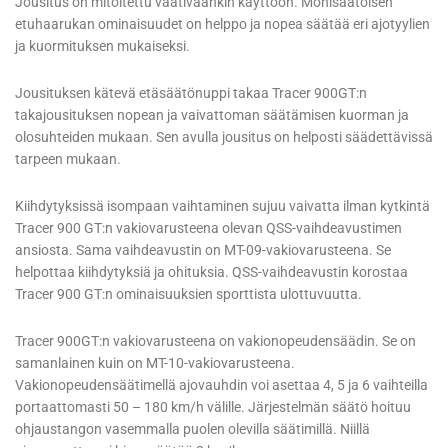
Jousitus on mitoitettu vaativaankin käyttöön. Monisäätöisen
etuhaarukan ominaisuudet on helppo ja nopea säätää eri ajotyylien
ja kuormituksen mukaiseksi.
Jousituksen kätevä etäsäätönuppi takaa Tracer 900GT:n
takajousituksen nopean ja vaivattoman säätämisen kuorman ja
olosuhteiden mukaan. Sen avulla jousitus on helposti säädettävissä
tarpeen mukaan.
Kiihdytyksissä isompaan vaihtaminen sujuu vaivatta ilman kytkintä
Tracer 900 GT:n vakiovarusteena olevan QSS-vaihdeavustimen
ansiosta. Sama vaihdeavustin on MT-09-vakiovarusteena. Se
helpottaa kiihdytyksiä ja ohituksia. QSS-vaihdeavustin korostaa
Tracer 900 GT:n ominaisuuksien sporttista ulottuvuutta.
Tracer 900GT:n vakiovarusteena on vakionopeudensäädin. Se on
samanlainen kuin on MT-10-vakiovarusteena.
Vakionopeudensäätimellä ajovauhdin voi asettaa 4, 5 ja 6 vaihteilla
portaattomasti 50 – 180 km/h välille. Järjestelmän säätö hoituu
ohjaustangon vasemmalla puolen olevilla säätimillä. Niillä