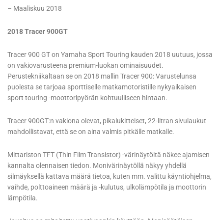
– Maaliskuu 2018
2018 Tracer 900GT
Tracer 900 GT on Yamaha Sport Touring kauden 2018 uutuus, jossa
on vakiovarusteena premium-luokan ominaisuudet.
Perustekniikaltaan se on 2018 mallin Tracer 900: Varustelunsa
puolesta se tarjoaa sporttiselle matkamotoristille nykyaikaisen
sport touring -moottoripyörän kohtuulliseen hintaan.
Tracer 900GT:n vakiona olevat, pikalukitteiset, 22-litran sivulaukut
mahdollistavat, että se on aina valmis pitkälle matkalle.
Mittariston TFT (Thin Film Transistor) -värinäytöltä näkee ajamisen
kannalta olennaisen tiedon. Monivärinäytöllä näkyy yhdellä
silmäyksellä kattava määrä tietoa, kuten mm. valittu käyntiohjelma,
vaihde, polttoaineen määrä ja -kulutus, ulkolämpötila ja moottorin
lämpötila.