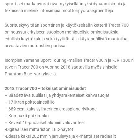
sporttiset matkapyörät ovat nykyisellään yksi dynaamisimpia ja
teknisesti mielenkiintoisimpia moottoripyöräsegmenttejä.
Suorituskyvyltään sporttinen ja käytökseltään ketterä Tracer 700
on noussut erityiseen suosioon monipuolisia ominaisuuksia,
edullisia käyttökuluja sekä tyylikästä ja käytännöllistä muotoilua
arvostavien motoristien parissa.
Isompien Yamaha Sport Touring -mallien Tracer 900:n ja FJR 1300:n
tavoin Tracer 700 on vuonna 2018 saatavilla myös sinisellä
Phantom Blue -värityksellä.
2018 Tracer 700 – tekniset ominaisuudet
– Säädettävä tuulilasi ja yhdysrakenteiset kahvasuojat
– 17 litran polttoainesäiliö
– 689 cc:n, kaksisylinterinen crossplane-rivikone
– Kompakti putkirunko
– Keveät 10-puolaiset alumiinivaluvanteet
-Digitaalisen mittariston LED-näytöt
-Edessä kaksi 282 mm:n jarrulevyä ja 4-mäntäiset radiaalit