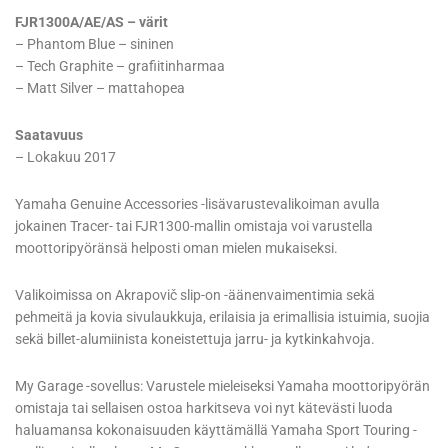
FJR1300A/AE/AS – värit
– Phantom Blue – sininen
– Tech Graphite – grafiitinharmaa
– Matt Silver – mattahopea
Saatavuus
– Lokakuu 2017
Yamaha Genuine Accessories -lisävarustevalikoiman avulla
jokainen Tracer- tai FJR1300-mallin omistaja voi varustella
moottoripyöränsä helposti oman mielen mukaiseksi.
Valikoimissa on Akrapovič slip-on -äänenvaimentimia sekä
pehmeitä ja kovia sivulaukkuja, erilaisia ja erimallisia istuimia, suojia
sekä billet-alumiinista koneistettuja jarru- ja kytkinkahvoja.
My Garage -sovellus: Varustele mieleiseksi Yamaha moottoripyörän
omistaja tai sellaisen ostoa harkitseva voi nyt kätevästi luoda
haluamansa kokonaisuuden käyttämällä Yamaha Sport Touring -