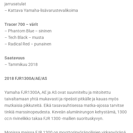
jarrusatulat
– Kattava Yamaha-lisävarustevalikoima
Tracer 700 – värit
– Phantom Blue – sininen
– Tech Black – musta
– Radical Red – punainen
Saatavuus
– Tammikuu 2018
2018 FJR1300A/AE/AS
Yamaha FJR1300A, AE ja AS ovat suunniteltu ja mitoitettu
taivaltamaan yhtä mukavasti ja ripeästi pitkälle ja kauas myös
mutkaisia pikkuteitä. Eikä tasavauhtisessa matka-ajossa tarvitse
tinkiä marssinopeudesta. Keveän alumiinirungon kehystämä, 1300
cc:n rivinelikko takaa FJR 1300 -mallien suorituskyvyn.
Monissa maissa FJR 1300 on moottoripyöräpoliisien virkapyöränä.