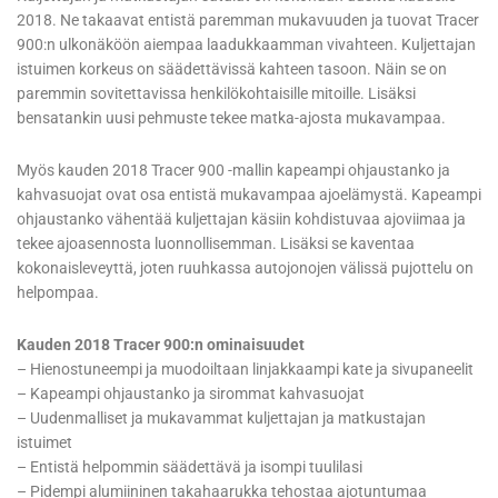
2018. Ne takaavat entistä paremman mukavuuden ja tuovat Tracer
900:n ulkonäköön aiempaa laadukkaamman vivahteen. Kuljettajan
istuimen korkeus on säädettävissä kahteen tasoon. Näin se on
paremmin sovitettavissa henkilökohtaisille mitoille. Lisäksi
bensatankin uusi pehmuste tekee matka-ajosta mukavampaa.
Myös kauden 2018 Tracer 900 -mallin kapeampi ohjaustanko ja
kahvasuojat ovat osa entistä mukavampaa ajoelämystä. Kapeampi
ohjaustanko vähentää kuljettajan käsiin kohdistuvaa ajoviimaa ja
tekee ajoasennosta luonnollisemman. Lisäksi se kaventaa
kokonaisleveyttä, joten ruuhkassa autojonojen välissä pujottelu on
helpompaa.
Kauden 2018 Tracer 900:n ominaisuudet
– Hienostuneempi ja muodoiltaan linjakkaampi kate ja sivupaneelit
– Kapeampi ohjaustanko ja sirommat kahvasuojat
– Uudenmalliset ja mukavammat kuljettajan ja matkustajan
istuimet
– Entistä helpommin säädettävä ja isompi tuulilasi
– Pidempi alumiininen takahaarukka tehostaa ajotuntumaa