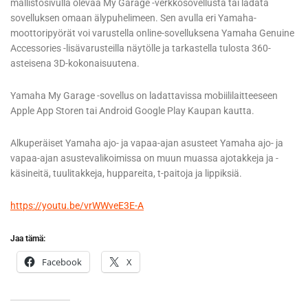
mallistosivulla olevaa My Garage -verkkosovellusta tai ladata
sovelluksen omaan älypuhelimeen. Sen avulla eri Yamaha-
moottoripyörät voi varustella online-sovelluksena Yamaha Genuine
Accessories -lisävarusteilla näytölle ja tarkastella tulosta 360-
asteisena 3D-kokonaisuutena.
Yamaha My Garage -sovellus on ladattavissa mobiililaitteeseen
Apple App Storen tai Android Google Play Kaupan kautta.
Alkuperäiset Yamaha ajo- ja vapaa-ajan asusteet Yamaha ajo- ja
vapaa-ajan asustevalikoimissa on muun muassa ajotakkeja ja -
käsineitä, tuulitakkeja, huppareita, t-paitoja ja lippiksiä.
https://youtu.be/vrWWveE3E-A
Jaa tämä:
Facebook
X