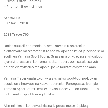
– Nimbus Grey – harmaa
– Phantom Blue – sininen
Saatavuus
– Kesäkuu 2018
2018 Tracer 700
Ominaisuuksiltaan monipuolinen Tracer 700 on etenkin
aloittelevalle matkamotoristille sopiva, ajoltaan kevyt ja helppo sekä
edullinen Yamaha Sport Tourer. Se ja sama onko edessä viikonlopun
ajoretki tai usean viikon lomamatka, Tracer 700:n satulassa voit
nauttia elämyksellisestä ajosta, jonka muistot säilyvät pitkään.
Yamaha Tracer -mallisto on yksi syy, miksi sport-touring-luokan
suosio on viime vuosina kasvanut etenkin Euroopassa. Isompien
Yamaha Sport Tourer -mallien tavoin Tracer 700 on tuonut uutta
ulottuvuutta sport-touring-luokkaan.
Aiemmin kovin konservatiivisena ja perusilmeisenä pidetyt