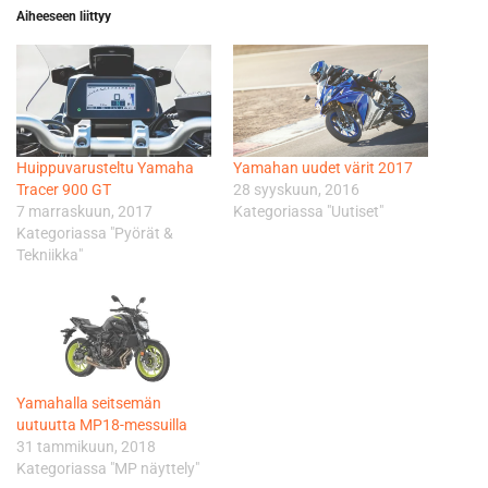
Aiheeseen liittyy
Huippuvarusteltu Yamaha
Yamahan uudet värit 2017
Tracer 900 GT
28 syyskuun, 2016
7 marraskuun, 2017
Kategoriassa "Uutiset"
Kategoriassa "Pyörät &
Tekniikka"
Yamahalla seitsemän
uutuutta MP18-messuilla
31 tammikuun, 2018
Kategoriassa "MP näyttely"