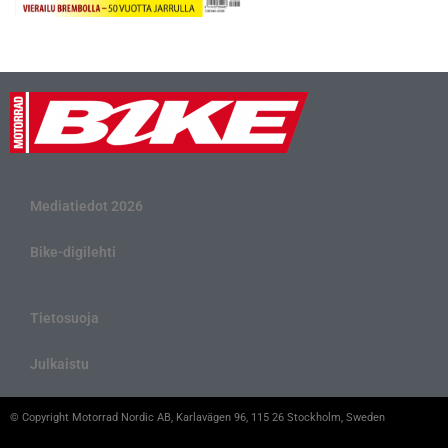
Mediatiedot 2026
Bike-digilehti
Tietosuoja
Julkaistu
© Copyright Motorrad Nordic AB, Karlavägen 96, 115 26 Stockholm, Sweden