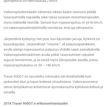
ajonopeutta voi hienosäätää 2 km/h.
Vakionopeudensäädin vähentää oikean käden rasitusta pitkillä
tasavauhtisilla taipaleilla sekä takaa tasaisen etenemisnopeuden
myös mäkisellä tiestöllä. Samoin kun nopeusrajoitus on yli 40 km/h,
voi vakionopeudensäätimellä varmistaa, ettei aja ylinopeutta.
Järjestelmä kytkeytyy heti pois, kun käytetään jarruja, kytkintä tai
kaasukapulaa. Järjestelmän ”resume-”, eli palautuspainikkeen,
avulla aiempi nopeusasetus palautuu yhdellä napin painalluksella.
Vakionopeudensäätimen avulla pitkät tasavauhtiset taipaleet
sujuvat keveämmin, ja se estää myös ylinopeuden alueilla, joissa
nopeusrajoituksena on 50 – 180 km/h.
Tracer 900GT on varusteltu toimivaksi niin kesähelteillä kuin
ajokauden alun ja lopun koleissa olosuhteissa. Vakiovarusteena
olevat lämpökahvat kohentavat ajomukavuutta kylmässä kelissä ja
sateella.
2018 Tracer 900GT:n erikoisominaisuudet