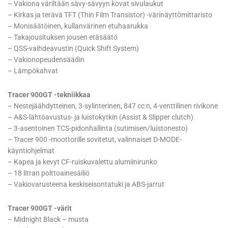
– Vakiona väriltään sävy-sävyyn kovat sivulaukut
– Kirkas ja terävä TFT (Thin Film Transistor) -värinäyttömittaristo
– Monisäätöinen, kullanvärinen etuhaarukka
– Takajousituksen jousen etäsäätö
– QSS-vaihdeavustin (Quick Shift System)
– Vakionopeudensäädin
– Lämpökahvat
Tracer 900GT -tekniikkaa
– Nestejäähdytteinen, 3-sylinterinen, 847 cc:n, 4-venttilinen rivikone
– A&S-lähtöavustus- ja luistokytkin (Assist & Slipper clutch)
– 3-asentoinen TCS-pidonhallinta (sutimisen/luistonesto)
– Tracer 900 -moottorille sovitetut, valinnaiset D-MODE-
käyntiohjelmat
– Kapea ja kevyt CF-ruiskuvalettu alumiinirunko
– 18 litran polttoainesäiliö
– Vakiovarusteena keskiseisontatuki ja ABS-jarrut
Tracer 900GT -värit
– Midnight Black – musta