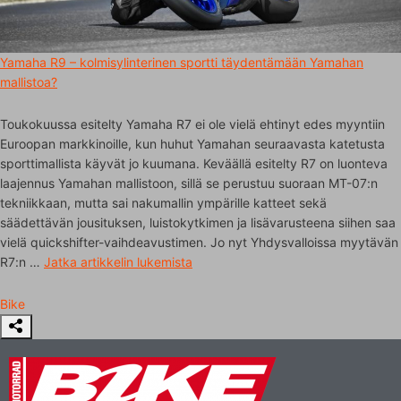
Yamaha R9 – kolmisylinterinen sportti täydentämään Yamahan
mallistoa?
Toukokuussa esitelty Yamaha R7 ei ole vielä ehtinyt edes myyntiin
Euroopan markkinoille, kun huhut Yamahan seuraavasta katetusta
sporttimallista käyvät jo kuumana. Keväällä esitelty R7 on luonteva
laajennus Yamahan mallistoon, sillä se perustuu suoraan MT-07:n
tekniikkaan, mutta sai nakumallin ympärille katteet sekä
säädettävän jousituksen, luistokytkimen ja lisävarusteena siihen saa
vielä quickshifter-vaihdeavustimen. Jo nyt Yhdysvalloissa myytävän
R7:n …
Jatka artikkelin
lukemista
Bike