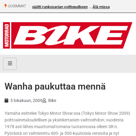
UUSIMMAT
rjan voittoputkeen
Älä missaa tämän kesän suurta Bike-
numeroa!
Wanha paukuttaa mennä
5 lokakuun, 2009
Bike
Yamaha esittelee Tokyo Motor Show:ssa (Tokyo Motor Show 2009)
polttoainetaloudellisen ja yksinkertaisen vaihtoehdon; vuodesta
1978 asti lähes muuttomattomana tuotannossa olleen SR:n.
Pyörästä on valmistettu 400- ja 500-kuutioisia versioita ja nyt