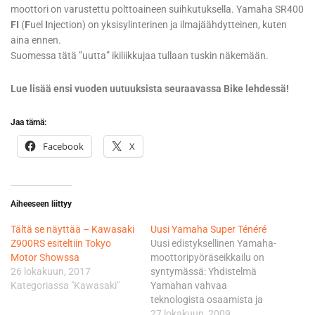
moottori on varustettu polttoaineen suihkutuksella. Yamaha SR400
FI
(
F
uel
I
njection) on yksisylinterinen ja ilmajäähdytteinen, kuten
aina ennen.
Suomessa tätä ”uutta” ikiliikkujaa tullaan tuskin näkemään.
Lue lisää ensi vuoden uutuuksista seuraavassa Bike lehdessä!
Jaa tämä:
Facebook
X
Aiheeseen liittyy
Tältä se näyttää – Kawasaki
Uusi Yamaha Super Ténéré
Z900RS esiteltiin Tokyo
Uusi edistyksellinen Yamaha-
Motor Showssa
moottoripyöräseikkailu on
26 lokakuun, 2017
syntymässä: Yhdistelmä
Kategoriassa "Kawasaki"
Yamahan vahvaa
teknologista osaamista ja
ajanmukaista muotoilua
27 lokakuun, 2009