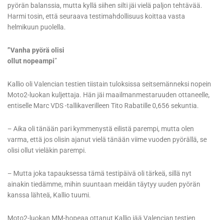
pyörän balanssia, mutta kyllä siihen silti jäi vielä paljon tehtävää.
Harmi tosin, että seuraava testimahdollisuus koittaa vasta
helmikuun puolella.
”Vanha pyörä olisi
ollut nopeampi
”
Kallio oli Valencian testien tiistain tuloksissa seitsemänneksi nopein
Moto2-luokan kuljettaja. Hän jäi maailmanmestaruuden ottaneelle,
entiselle Marc VDS -tallikaverilleen Tito Rabatille 0,656 sekuntia.
– Aika oli tänään pari kymmenystä eilistä parempi, mutta olen
varma, että jos olisin ajanut vielä tänään viime vuoden pyörällä, se
olisi ollut vieläkin parempi.
– Mutta joka tapauksessa tämä testipäivä oli tärkeä, sillä nyt
ainakin tiedämme, mihin suuntaan meidän täytyy uuden pyörän
kanssa lähteä, Kallio tuumi.
Moto2-luokan MM-hopeaa ottanut Kallio jää Valencian testien