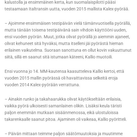
kalustolla ja ensimmäinen kerta, kun suomalaispilotti pääsi
testaamaan Italtransin uutta, vuoden 2015 mallista Kalex-pyörää.
– Ajoimme ensimmäisen testipäivän vielä tämänvuotisella pyörällä,
mutta tänään toisena testipäivänä sain vihdoin käyttööni uuden,
ensi vuoden pyörän. Muut, jotka olivat pyörällä jo aiemmin ajaneet,
olivat kehuneet sitä hyväksi, mutta itselleni jäi pyörästä hieman
erilainen vaikutelma. Suoraan sanottuna en ollut kovin vakuuttunut
siitä, sillä en saanut sitä istumaan käteeni, Kallio muotoili.
Ensi vuonna jo 14. MM-kautensa kaasutteleva Kallio kertoi, että
vuoden 2015 mallin pyörässä oli havaittavissa selkeitä eroja
vuoden 2014 Kalex-pyörään verrattuna.
– Ainakin runko ja takahaarukka olivat käytökseltään erilaisia,
vaikka pyörä ulkoisesti samanlainen olikin. Lisäksi keula täristi
paljon enemmän mutkaan sisäänmenossa, eikä ulostuloissa
takarenkaalle saanut pitoa. Ajaminen oli vaikeaa, Kallio pyöritteli.
– Päivän mittaan teimme paljon säätömuutoksia ja muutimme