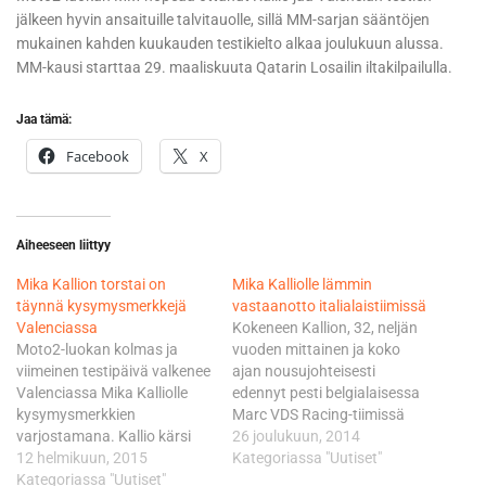
jälkeen hyvin ansaituille talvitauolle, sillä MM-sarjan sääntöjen
mukainen kahden kuukauden testikielto alkaa joulukuun alussa.
MM-kausi starttaa 29. maaliskuuta Qatarin Losailin iltakilpailulla.
Jaa tämä:
Facebook
X
Aiheeseen liittyy
Mika Kallion torstai on
Mika Kalliolle lämmin
täynnä kysymysmerkkejä
vastaanotto italialaistiimissä
Valenciassa
Kokeneen Kallion, 32, neljän
Moto2-luokan kolmas ja
vuoden mittainen ja koko
viimeinen testipäivä valkenee
ajan nousujohteisesti
Valenciassa Mika Kalliolle
edennyt pesti belgialaisessa
kysymysmerkkien
Marc VDS Racing-tiimissä
varjostamana. Kallio kärsi
tuli tiensä päähän
26 joulukuun, 2014
sateisena keskiviikkona
12 helmikuun, 2015
marraskuussa. Uudet
Kategoriassa "Uutiset"
kuumeesta kiertäen siitäkin
Kategoriassa "Uutiset"
haasteet odottavat