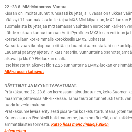
22.-23.8. MM-Motocross. Vantaa.
Kisaan on ilmoittautunut runsaasti kuljettajia, luvassa on tiukkaa vää
päässyt 11 suomalaista kuljettajaa MX3 MM-kilpailuun, MX2-luokan 
suomalaista kuljettajaa mittaamassa vauhtiaan euroopan kärkeen ver
Lähde mukaan kannustamaan Antti Pyrhönen MX3 kisan voittoon ja 
kotiradallaan korkeimmalle korokkeelle EMX2 luokassa!
Katsottavaa viikonloppuna riittää jo lauantai-aamusta lähtien kun kilpai
Lauantai päättyy ajettaviin karsintaeriin. Sunnuntaina osanottajamää
alkavat jo klo 09 EM-luokan osalta.
Itse kisastartit alkavat klo 12.25 sunnuntaina EMX2-luokan ensimmäise
MM-crossin kotisivut
NÄYTTELYT JA MYYNTITAPAHTUMAT:
Prätkäkuume 22.-23.8. on kerrassaan ainutlaatuinen, koko Suomen 
maamme johtavissa MP-liikkeissä. Tämä tauti on tunnetusti tarttuvanp
tuoda kaveria mukana.
Prätkäkuume leviää erityisesti pisara- tai kosketustartuntana, joten tau
Kuumeesta on löydöksiä halki maamme, joten on tärkeää, että kaikkien
ammattilaisten toimesta.
Katso lisää menovinkkejä Biken
kalenterista.