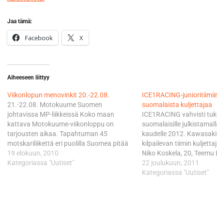
Jaa tämä:
Facebook
X
Aiheeseen liittyy
Viikonlopun menovinkit 20.-22.08.
ICE1RACING-junioritiimiin
21.-22.08. Motokuume Suomen
suomalaista kuljettajaa
johtavissa MP-liikkeissä Koko maan
ICE1RACING vahvisti tu
kattava Motokuume-viikonloppu on
suomalaisille julkistamall
tarjousten aikaa. Tapahtuman 45
kaudelle 2012. Kawasaki-
motskariliikettä eri puolilla Suomea pitää
kilpailevan tiimin kuljettaj
ovensa auki sekä lauantaina että
19 elokuun, 2010
Niko Koskela, 20, Teemu 
sunnuntaina ja luvassa on Motokuume-
Kategoriassa "Uutiset"
Jami Numminen, 16, Jon
22 joulukuun, 2011
tarjouksia pyöristä ja varusteista.
ja Roni Kytönen, 12 . IC
Kategoriassa "Uutiset"
Tapahtumaan osallistuvat MP-liikkeet
motocrosstiimin tavoitte
löytyvät Motokuumeen nettisivuilta.
antamaan mahdollisuuksi
motokuume.fi KOKOONTUMISAJOT YM.
lahjakkuuksille ja nosta
19.-22.08. Jänkhällä Jytisee. Saariselkä.
motocrossin tasoa mahdo