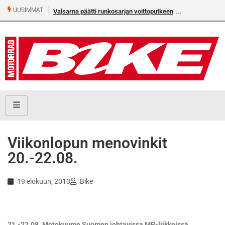
UUSIMMAT
Valsarna päätti runkosarjan voittoputkeen
Älä missaa täm
numeroa!
Viikonlopun menovinkit
20.-22.08.
19 elokuun, 2010
Bike
21.-22.08. Motokuume Suomen johtavissa MP-liikkeissä