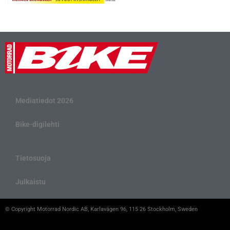
Mediatiedot 2026
Bike-digilehti
Tietosuoja
Julkaistu
© Copyright Motorrad Nordic AB, Karlavägen 96, 115 26 Stockholm, Sweden