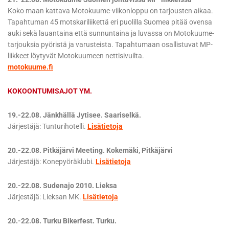
Koko maan kattava Motokuume-viikonloppu on tarjousten aikaa.
Tapahtuman 45 motskariliikettä eri puolilla Suomea pitää ovensa
auki sekä lauantaina että sunnuntaina ja luvassa on Motokuume-
tarjouksia pyöristä ja varusteista. Tapahtumaan osallistuvat MP-
liikkeet löytyvät Motokuumeen nettisivuilta.
motokuume.fi
KOKOONTUMISAJOT YM.
19.-22.08. Jänkhällä Jytisee. Saariselkä.
Järjestäjä: Tunturihotelli.
Lisätietoja
20.-22.08. Pitkäjärvi Meeting. Kokemäki, Pitkäjärvi
Järjestäjä: Konepyöräklubi.
Lisätietoja
20.-22.08. Sudenajo 2010. Lieksa
Järjestäjä: Lieksan MK.
Lisätietoja
20.-22.08. Turku Bikerfest. Turku.