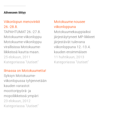
Aiheeseen liittyy
Viikonlopun menovinkit
Motokuume nousee
26.-28.8.
viikonloppuna
TAPAHTUMAT 26.-27.8.
Motokuumekauppiaiksi
Motokuume-viikonloppu
järjestäytyneet MP-liikkeet
Motokuume-viikonloppu
järjestävät tulevana
virallisissa Motokuume-
viikonloppuna 12.-13.4.
liikkeissä kautta maan.
kauden ensimmäisen
Motokuume-liikkeet ja niiden
25 elokuun, 2011
Motokuumetapahtuman.
11 huhtikuun, 2013
aukioloajat löydät täältä.
Kategoriassa "Uutiset"
Mukana olevissa liikkeissä
Kategoriassa "Uutiset"
27.8. Poker Ride 2011,
on luvassa tarjouksia ja
Ilmassa on Motokuumetta!
Mäntsälä Lähtö klo 9-11
erilaista ohjelmaa ja nyt
Syksyn Motokuume-
Moosetallilta (Liljendalintie 4,
kävijä voi myös mittauttaa
viikonlopussa tyhjennetään
Mäntsälä , jossa myös
motokuumeensa erityisellä
kauden varastot
maali) Lisätietoa. KILPAILUT
motokuumemittarilla. Mittari
moottoripyörä- ja
27.8. Trial, Suomen Cup,
kertoo kuumeen vakavuuden
mopoliikkeissä ympäri
Tervakoski Kilpailupaikkana
ja ehdottaa siihen sopivia
Suomen. Tarjolla on
23 elokuun, 2012
Tervakosken ampumarata.
lääkkeitä. Lääkitystä on
mahtavia etuja uusien
Kategoriassa "Uutiset"
Moottoritieltä käännytään
luvassa kaikenikäisille
pyörien ostajille. Liikkeistä
Tervakoskelle, siitä opastus.
motokuumeisille, joten