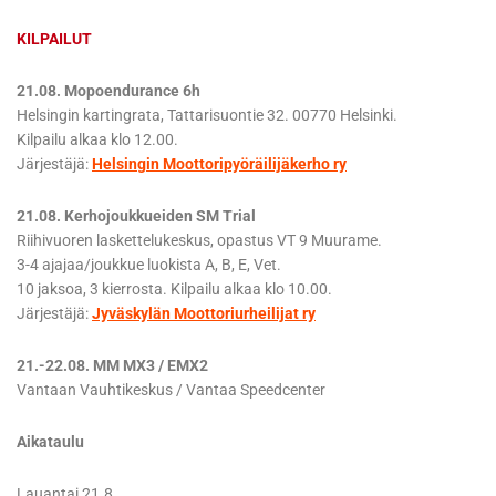
KILPAILUT
21.08. Mopoendurance 6h
Helsingin kartingrata, Tattarisuontie 32. 00770 Helsinki.
Kilpailu alkaa klo 12.00.
Järjestäjä:
Helsingin Moottoripyöräilijäkerho ry
21.08. Kerhojoukkueiden SM Trial
Riihivuoren laskettelukeskus, opastus VT 9 Muurame.
3-4 ajajaa/joukkue luokista A, B, E, Vet.
10 jaksoa, 3 kierrosta. Kilpailu alkaa klo 10.00.
Järjestäjä:
Jyväskylän Moottoriurheilijat ry
21.-22.08. MM MX3 / EMX2
Vantaan Vauhtikeskus / Vantaa Speedcenter
Aikataulu
Lauantai 21.8.