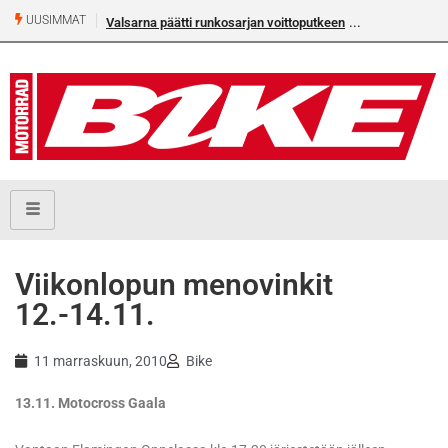
UUSIMMAT
Valsarna päätti runkosarjan voittoputkeen
Älä missaa täm
numeroa!
Viikonlopun menovinkit
12.-14.11.
11 marraskuun, 2010
Bike
13.11. Motocross Gaala