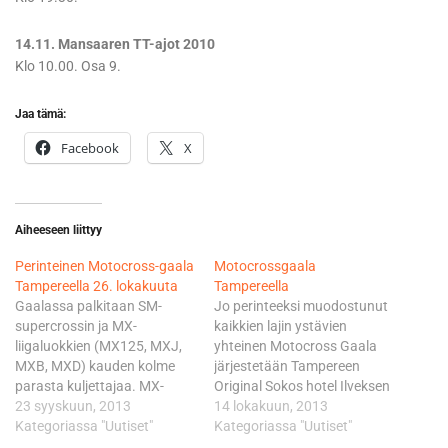
14.11. Mansaaren TT-ajot 2010
Klo 10.00. Osa 9.
Jaa tämä:
Facebook
X
Aiheeseen liittyy
Perinteinen Motocross-gaala
Motocrossgaala
Tampereella 26. lokakuuta
Tampereella
Gaalassa palkitaan SM-
Jo perinteeksi muodostunut
supercrossin ja MX-
kaikkien lajin ystävien
liigaluokkien (MX125, MXJ,
yhteinen Motocross Gaala
MXB, MXD) kauden kolme
järjestetään Tampereen
parasta kuljettajaa. MX-
Original Sokos hotel Ilveksen
junioriliigan MXC/C- ja
23 syyskuun, 2013
yökerhossa lauantaina
14 lokakuun, 2013
MXC/B-luokissa palkitaan
Kategoriassa "Uutiset"
26.10.2013 klo 20.00
Kategoriassa "Uutiset"
kymmenen kärki ja MX65-
alkaen. Gaalassa palkitaan