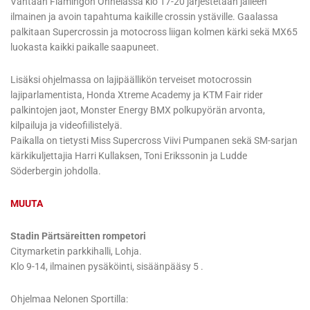
Vantaan Flamingon Onnelassa klo 17-20 järjestetään jälleen
ilmainen ja avoin tapahtuma kaikille crossin ystäville. Gaalassa
palkitaan Supercrossin ja motocross liigan kolmen kärki sekä MX65
luokasta kaikki paikalle saapuneet.
Lisäksi ohjelmassa on lajipäällikön terveiset motocrossin
lajiparlamentista, Honda Xtreme Academy ja KTM Fair rider
palkintojen jaot, Monster Energy BMX polkupyörän arvonta,
kilpailuja ja videofiilistelyä.
Paikalla on tietysti Miss Supercross Viivi Pumpanen sekä SM-sarjan
kärkikuljettajia Harri Kullaksen, Toni Erikssonin ja Ludde
Söderbergin johdolla.
MUUTA
Stadin Pärtsäreitten rompetori
Citymarketin parkkihalli, Lohja.
Klo 9-14, ilmainen pysäköinti, sisäänpääsy 5 .
Ohjelmaa Nelonen Sportilla: