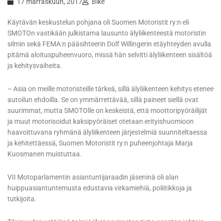
17 marraskuun, 2017
Bike
Käytävän keskustelun pohjana oli Suomen Motoristit ry:n eli
SMOTOn vastikään julkistama lausunto älyliikenteestä motoristin
silmin sekä FEMA:n pääsihteerin Dolf Willingerin etäyhteyden avulla
pitämä aloituspuheenvuoro, missä hän selvitti älyliikenteen sisältöä
ja kehitysvaiheita.
– Asia on meille motoristeille tärkeä, sillä älyliikenteen kehitys etenee
autoilun ehdoilla. Se on ymmärrettävää, sillä paineet siellä ovat
suurimmat, mutta SMOTOlle on keskeistä, että moottoripyöräilijät
ja muut motorisoidut kaksipyöräiset otetaan erityishuomioon
haavoittuvana ryhmänä älyliikenteen järjestelmiä suunniteltaessa
ja kehitettäessä, Suomen Motoristit ry:n puheenjohtaja Marja
Kuosmanen muistuttaa.
VII Motoparlamentin asiantuntijaraadin jäseninä oli alan
huippuasiantuntemusta edustavia virkamiehiä, poliitikkoja ja
tutkijoita.