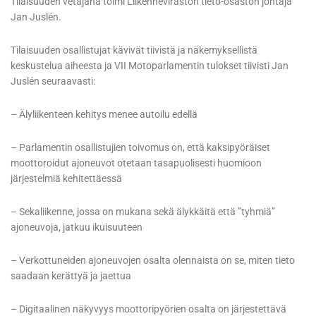
Tilaisuuden vetäjänä toimi Liikenneviraston tieto-osaston johtaja
Jan Juslén.
Tilaisuuden osallistujat kävivät tiivistä ja näkemyksellistä
keskustelua aiheesta ja VII Motoparlamentin tulokset tiivisti Jan
Juslén seuraavasti:
– Älyliikenteen kehitys menee autoilu edellä
– Parlamentin osallistujien toivomus on, että kaksipyöräiset
moottoroidut ajoneuvot otetaan tasapuolisesti huomioon
järjestelmiä kehitettäessä
– Sekaliikenne, jossa on mukana sekä älykkäitä että ”tyhmiä”
ajoneuvoja, jatkuu ikuisuuteen
– Verkottuneiden ajoneuvojen osalta olennaista on se, miten tieto
saadaan kerättyä ja jaettua
– Digitaalinen näkyvyys moottoripyörien osalta on järjestettävä