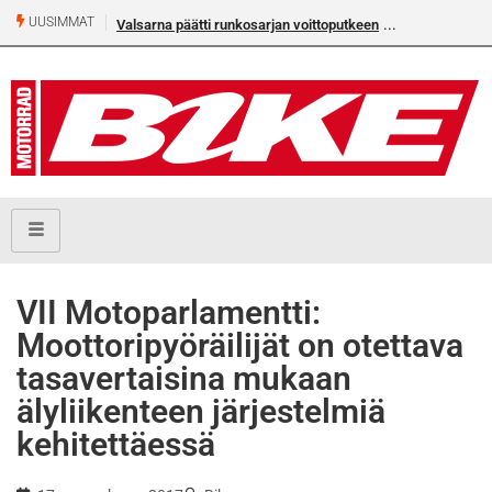
UUSIMMAT
Valsarna päätti runkosarjan voittoputkeen
Älä missaa täm
numeroa!
VII Motoparlamentti:
Moottoripyöräilijät on otettava
tasavertaisina mukaan
älyliikenteen järjestelmiä
kehitettäessä