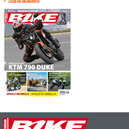
UUSIN NUMERO
https://smoto.videosync.fi/2017-
motoparlamentti SMOTO
on aktiivinen, innovatiivinen
ja luotettava
yhteistyökumppani
moottoripyöriin ja
liikenteeseenliittyvissä…