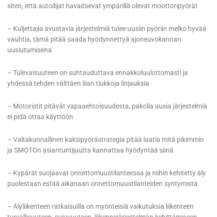
siten, että autoilijat havaitsevat ympärillä olevat moottoripyörät
– Kuljettajia avustavia järjestelmiä tulee uusiin pyöriin melko hyvää
vauhtia, tämä pitää saada hyödynnettyä ajoneuvokannan
uusiutumisena
– Tulevaisuuteen on suhtauduttava ennakkoluulottomasti ja
yhdessä tehden välttäen liian tiukkoja linjauksia
– Motoristit pitävät vapaaehtoisuudesta, pakolla uusia järjestelmiä
ei pidä ottaa käyttöön
– Valtakunnallinen kaksipyörästrategia pitää laatia mitä pikimmin
ja SMOTOn asiantuntijuutta kannattaa hyödyntää siinä
– Kypärät suojaavat onnettomuustilanteessa ja niihin kehitetty äly
puolestaan estää aikanaan onnettomuustilanteiden syntymistä
– Älyliikenteen ratkaisuilla on myönteisiä vaikutuksia liikenteen