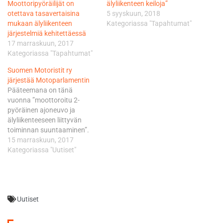
Moottoripyöräilijät on
älyliikenteen keiloja”
otettava tasavertaisina
5 syyskuun, 2018
mukaan älyliikenteen
Kategoriassa "Tapahtumat"
järjestelmiä kehitettäessä
17 marraskuun, 2017
Kategoriassa "Tapahtumat"
Suomen Motoristit ry
järjestää Motoparlamentin
Pääteemana on tänä
vuonna ”moottoroitu 2-
pyöräinen ajoneuvo ja
älyliikenteeseen liittyvän
toiminnan suuntaaminen”.
Keskustelun lähtökohtana
15 marraskuun, 2017
on SMOTOn juuri julkaisema
Kategoriassa "Uutiset"
ITS Statement eli lausunto
älyliikenteestä motoristin
näkökulmasta. Lausunto on
liitteenä. Motoparlamentti
Uutiset
lähetetään livenä netin
kautta. Linkki klo 12.00
alkavaan livelähetykseen: