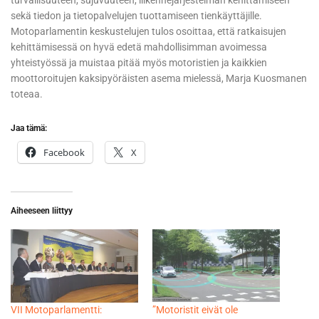
turvallisuuteen, sujuvuuteen, liikennejärjestelmän kehittämiseen
sekä tiedon ja tietopalvelujen tuottamiseen tienkäyttäjille.
Motoparlamentin keskustelujen tulos osoittaa, että ratkaisujen
kehittämisessä on hyvä edetä mahdollisimman avoimessa
yhteistyössä ja muistaa pitää myös motoristien ja kaikkien
moottoroitujen kaksipyöräisten asema mielessä, Marja Kuosmanen
toteaa.
Jaa tämä:
Facebook
X
Aiheeseen liittyy
VII Motoparlamentti:
”Motoristit eivät ole