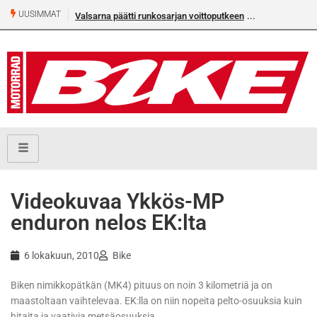
UUSIMMAT
Valsarna päätti runkosarjan voittoputkeen
Videokuvaa Ykkös-MP
enduron nelos EK:lta
6 lokakuun, 2010
Bike
Biken nimikkopätkän (MK4) pituus on noin 3 kilometriä ja on
maastoltaan vaihtelevaa. EK:lla on niin nopeita pelto-osuuksia kuin
hitaita ja vaativia metsäosuuksia.