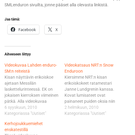
SMLenduron sivuilta, jonne pääset alla olevasta linkistä.
Jaa tämä:
Facebook
X
Aiheeseen liittyy
Videokuvaa Lahden enduro-
Videokatsaus NRT:n Snow
SM:n reiteistä
Enduroon
Kisan näyttävin erikoiskoe
Kiersimme NRT:n kisan
ajetaan Messilän
erikoiskokeet ratamestari
laskettelurinteessä. EK on
Janne Lundgrenin kanssa.
jokaisen kierroksen viimeinen
Kovat lumisateet ovat
pätkä. Alla videokuvaa
painaneet puiden oksia niin
erikoiskokeen
6 syyskuun, 2010
paljon, että monin paikoin
2 helmikuun, 2010
ensimmäisestä
Kategoriassa "Uutiset"
oksat ovat taipuneet reitille,
Kategoriassa "Uutiset"
puolikkaasta... ... ja tässä
suunnilleen kuskin pään
Kerhojoukkuemiehet
kuvaa pätkän
korkeudelle. Nämä ongelmat
enskatestillä
loppupuoliskosta. Kisan
on kuitenkin jo ratkaistu, sillä