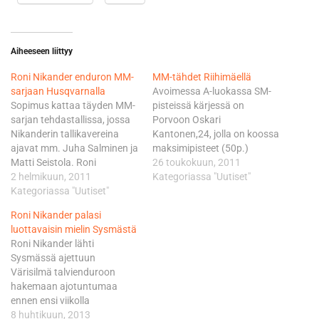
Aiheeseen liittyy
Roni Nikander enduron MM-
MM-tähdet Riihimäellä
sarjaan Husqvarnalla
Avoimessa A-luokassa SM-
Sopimus kattaa täyden MM-
pisteissä kärjessä on
sarjan tehdastallissa, jossa
Porvoon Oskari
Nikanderin tallikavereina
Kantonen,24, jolla on koossa
ajavat mm. Juha Salminen ja
maksimipisteet (50p.)
Matti Seistola. Roni
voitettuaan avauskisan
26 toukokuun, 2011
tavoittelee menestystä
2 helmikuun, 2011
Sysmässä ja Päitsin. Hän on
Kategoriassa "Uutiset"
junioreiden EJ-luokassa
Kategoriassa "Uutiset"
luokan hallitseva mestari ja
pyöränään Husqvarna TE
haluaa varmasti uusia
Roni Nikander palasi
310. "Tämä on ollut
mestaruuden hyvin alkaneen
luottavaisin mielin Sysmästä
tavoitteena jo useamman
kauden päätteeksi. Pisteissä
Roni Nikander lähti
vuoden ja nyt se vihdoin
toisena oleva Mäntsälän
Sysmässä ajettuun
toteutui!" -totesi Espanjan
Miko Mellin, 21, vaihtoi tälle
Värisilmä talvienduroon
harjoitusleiriltä tavoitettu
kaudelle 125ksm:n luokasta
hakemaan ajotuntumaa
Nikander tyytyväisenä.
avoimeen luokkaan ja
ennen ensi viikolla
"Sopimus mahdollistaa
vaihdos tuntuu
käynnistyvää SM-sarjan
8 huhtikuun, 2013