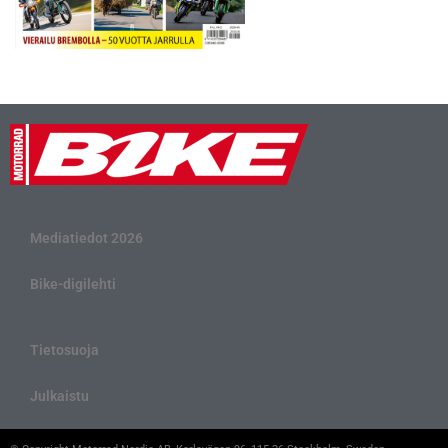
Mediatiedot 2026
Bike-digilehti
Tietosuoja
Julkaistu