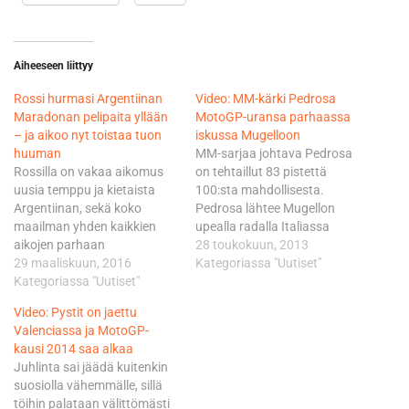
Aiheeseen liittyy
Rossi hurmasi Argentiinan
Video: MM-kärki Pedrosa
Maradonan pelipaita yllään
MotoGP-uransa parhaassa
– ja aikoo nyt toistaa tuon
iskussa Mugelloon
huuman
MM-sarjaa johtava Pedrosa
Rossilla on vakaa aikomus
on tehtaillut 83 pistettä
uusia temppu ja kietaista
100:sta mahdollisesta.
Argentiinan, sekä koko
Pedrosa lähtee Mugellon
maailman yhden kaikkien
upealla radalla Italiassa
aikojen parhaan
ajettavaan kauden
28 toukokuun, 2013
jalkapalloilijan kymppipaita
29 maaliskuun, 2016
viidenteen osakilpailuun
Kategoriassa "Uutiset"
jälleen ensi sunnuntaina
Kategoriassa "Uutiset"
kaksi peräkkäistä, Jerezistä
ylleen Termas de Rio Hondo-
ja Le Mansista napattua
Video: Pystit on jaettu
radan podiumilla. MotoGP-
voittoa vyöllään. Pedrosaa
Valenciassa ja MotoGP-
sarjaan kaksi kautta sitten
on pidetty kuninkuusluokan
kausi 2014 saa alkaa
tullut argentiinalaisrata
mestaruusvännössä
Juhlinta sai jäädä kuitenkin
sijaitsee niin sanotusti
ikuisena kakosena. Onko
suosiolla vähemmälle, sillä
keskellä ei mitään, mutta
tämä vihdoin Danin vuosi?
töihin palataan välittömästi