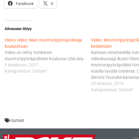
Facebook
X
Aiheeseen liittyy
Hieno video: Näin moottoripyöräpoliiseja
Video: Moottoripyöräpolii
koulutetaan
keskenään
Video on tehty Yonkersin
Katman-nimimerkillä toi
moottoripyöräpoliisien koulussa USA:ssa.
videokuvaaja ikuisti tilan
6 kesäkuun, 2017
moottoripyöräpoliisit tö
Kategoriassa "Uutiset"
nololla tavalla toisiinsa
Service Youtube-kanavaa
Katman kysyy poliiseilta,
26 elokuun, 2016
kenties nauttineet alkoho
Kategoriassa "Uutiset"
luulet", poliisi vastaa vid
Katman ei luovuta, vaan 
voisivatko poliisit suoritt
sobriety test). Kyseessä 
Uutiset
amerikkalainen alkoholite
teetetään erilaisia…
Me