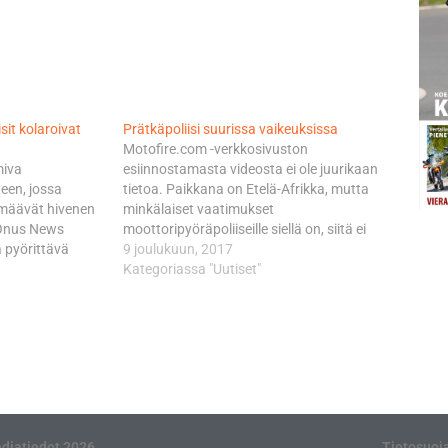
sit kolaroivat
Prätkäpoliisi suurissa vaikeuksissa
Motofire.com -verkkosivuston
miva
esiinnostamasta videosta ei ole juurikaan
teen, jossa
tietoa. Paikkana on Etelä-Afrikka, mutta
rmäävät hivenen
minkälaiset vaatimukset
. Onus News
moottoripyöräpoliiseille siellä on, siitä ei
 pyörittävä
ole tietoa. Se tiedetään, että Suomessa
9 joulukuun, 2017
 ovatko he
näillä kavereilla on todella kova
Kategoriassa "Uutiset"
lia. "Mitäs
osaaminen, eikä ongelmia tule
eolla, mutta
moottoripyörien kanssa, vaikka vauhti
utelee,
kasvaisi todella huimaksi ja olosuhteet
aa FST:n (field
vaativiksi.
on
sti, jossa
diatiedot 2026
Tietosuoj