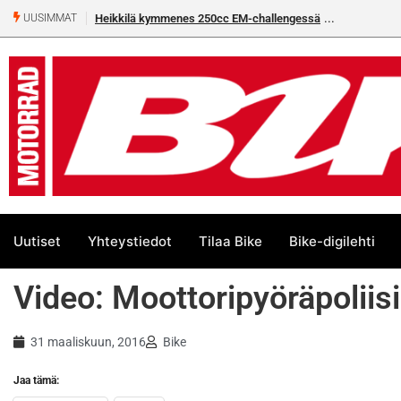
Heikkilä kymmenes 250cc EM-challengessä
UUSIMMAT
Uutiset
Yhteystiedot
Tilaa Bike
Bike-digilehti
Video: Moottoripyöräpoliisi
31 maaliskuun, 2016
Bike
Jaa tämä: