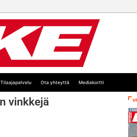
Tilaajapalvelu
Ota yhteyttä
Mediakortti
n vinkkejä
U