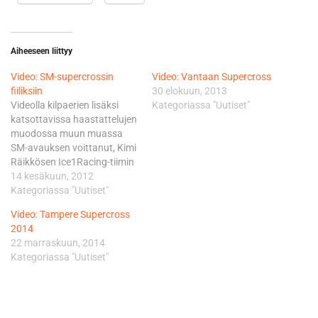
Aiheeseen liittyy
Video: SM-supercrossin
Video: Vantaan Supercross
fiiliksiin
30 elokuun, 2013
Videolla kilpaerien lisäksi
Kategoriassa "Uutiset"
katsottavissa haastattelujen
muodossa muun muassa
SM-avauksen voittanut, Kimi
Räikkösen Ice1Racing-tiimin
australialainen Dean Ferris
14 kesäkuun, 2012
sekä hallitseva Suomen
Kategoriassa "Uutiset"
mestari ja motocrossin MX3-
Video: Tampere Supercross
luokan
2014
maailmanmestaruutta
22 marraskuun, 2014
jahtaava Antti Pyrhönen.
Kategoriassa "Uutiset"
Videolla haastattelut hoitaa
Miss Supercross, vuoden
2010 Miss Suomi Viivi
Pumpanen, joka on mukana