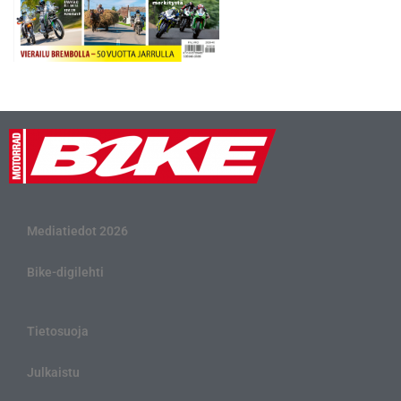
Mediatiedot 2026
Bike-digilehti
Tietosuoja
Julkaistu