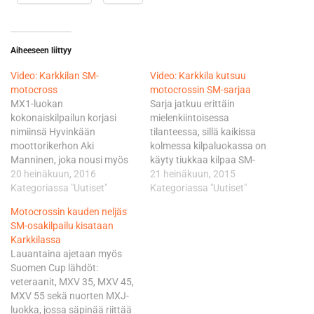
Aiheeseen liittyy
Video: Karkkilan SM-
Video: Karkkila kutsuu
motocross
motocrossin SM-sarjaa
MX1-luokan
Sarja jatkuu erittäin
kokonaiskilpailun korjasi
mielenkiintoisessa
nimiinsä Hyvinkään
tilanteessa, sillä kaikissa
moottorikerhon Aki
kolmessa kilpaluokassa on
Manninen, joka nousi myös
käyty tiukkaa kilpaa SM-
sarjakärkeen. Karkkilan
20 heinäkuun, 2016
pisteistä ja taistelu sarjan
21 heinäkuun, 2015
kilpailupäivä tarjosi jälleen
Kategoriassa "Uutiset"
kärsisijoista on kovaa.
Kategoriassa "Uutiset"
hienoa SM-Motocrossia sekä
Karkkilan SM-osakilpailu
Motocrossin kauden neljäs
tiukkoja kaksinkamppailuja.
kisataan sunnuntaina 26.
SM-osakilpailu kisataan
Kilpailukoostevideolla
heinäkuuta Mansikin
Karkkilassa
haastattelussa MX1-luokan
motocrossradalla
Lauantaina ajetaan myös
kokonaiskilpailun voittaja Aki
osoitteessa: Puhdistamontie
Suomen Cup lähdöt:
Manninen. SM-Motocross
5, Karkkila. Kilpailu alkaa
veteraanit, MXV 35, MXV 45,
sarja jatkuu 13.-14. elokuuta
kello 11.
MXV 55 sekä nuorten MXJ-
Alavudella. Teksti, kuva ja
Kisaennakkovideossa
luokka, jossa säpinää riittää