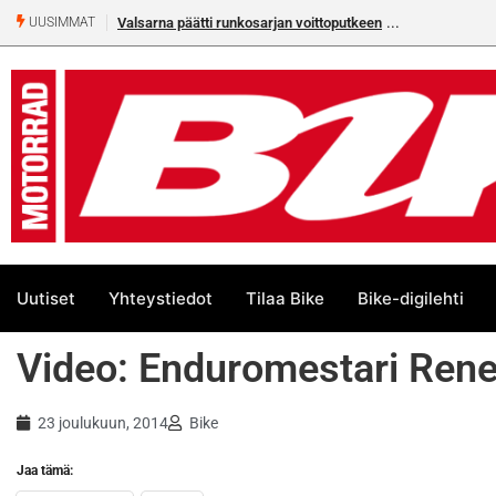
Valsarna päätti runkosarjan voittoputkeen
UUSIMMAT
Uutiset
Yhteystiedot
Tilaa Bike
Bike-digilehti
Video: Enduromestari Ren
23 joulukuun, 2014
Bike
Jaa tämä: