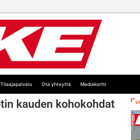
Tilaajapalvelu
Ota yhteyttä
Mediakortti
etin kauden kohokohdat
U