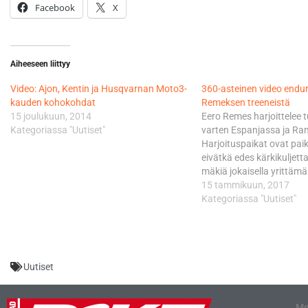
Facebook
X
Aiheeseen liittyy
Video: Ajon, Kentin ja Husqvarnan Moto3-
360-asteinen video endu
kauden kohokohdat
Remeksen treeneistä
15 joulukuun, 2014
Eero Remes harjoittelee 
Kategoriassa "Uutiset"
varten Espanjassa ja Ra
Harjoituspaikat ovat paiko
eivätkä edes kärkikuljetta
mäkiä jokaisella yrittämäl
nähdään Remeksen hienoj
15 tammikuun, 2017
myös mäki, jossa vaikeuksi
Kategoriassa "Uutiset"
videota katsoo puhelimalla
voit vaihtaa kulmaa liiku
katsomislaitetta. Tietoko
tarttua kuvaan kiinni tai
Uutiset
Me