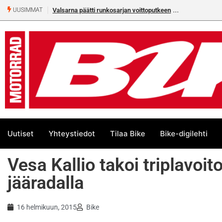
Valsarna päätti runkosarjan voittoputkeen
UUSIMMAT
Uutiset
Yhteystiedot
Tilaa Bike
Bike-digilehti
Vesa Kallio takoi triplavoi
jääradalla
16 helmikuun, 2015
Bike