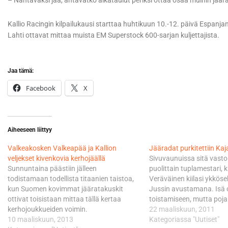
– Nähtäväksi jää, antavatko aikataulut periksi ottaa osaa muihin jäärat
Kallio Racingin kilpailukausi starttaa huhtikuun 10.-12. päivä Espanjan
Lahti ottavat mittaa muista EM Superstock 600-sarjan kuljettajista.
Jaa tämä:
Facebook
X
Aiheeseen liittyy
Valkeakosken Valkeapää ja Kallion
Jääradat purkitettiin Kaj
veljekset kivenkovia kerhojäällä
Sivuvaunuissa sitä vastoi
Sunnuntaina päästiin jälleen
puolittain tuplamestari,
todistamaan todellista titaanien taistoa,
Veräväinen kiilasi ykkös
kun Suomen kovimmat jääratakuskit
Jussin avustamana. Isä 
ottivat toisistaan mittaa tällä kertaa
toistamiseen, mutta pojall
kerhojoukkueiden voimin.
ensimmäinen. SM-sarjan 
22 maaliskuun, 2011
Ennakkosuosikit Valkeakosken,
10 maaliskuun, 2013
väritti tiukat kamppailut.
Kategoriassa "Uutiset"