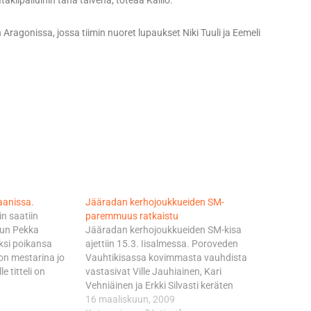
akilpailuihin tänä talvena, toteaa Kallio.
 Aragonissa, jossa tiimin nuoret lupaukset Niki Tuuli ja Eemeli
aanissa.
Jääradan kerhojoukkueiden SM-
n saatiin
paremmuus ratkaistu
 kun Pekka
Jääradan kerhojoukkueiden SM-kisa
eksi poikansa
ajettiin 15.3. Iisalmessa. Poroveden
on mestarina jo
Vauhtikisassa kovimmasta vauhdista
e titteli on
vastasivat Ville Jauhiainen, Kari
päätöskilpailua
Vehniäinen ja Erkki Silvasti keräten
viidestä lopputuloksiin lasketusta
16 maaliskuun, 2009