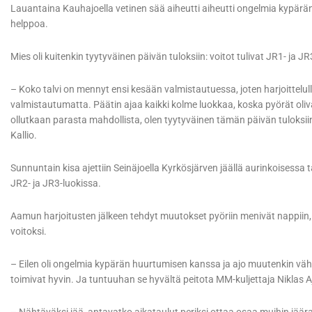
Lauantaina Kauhajoella vetinen sää aiheutti aiheutti ongelmia kypärän 
helppoa.
Mies oli kuitenkin tyytyväinen päivän tuloksiin: voitot tulivat JR1- ja J
– Koko talvi on mennyt ensi kesään valmistautuessa, joten harjoittelull
valmistautumatta. Päätin ajaa kaikki kolme luokkaa, koska pyörät oliv
ollutkaan parasta mahdollista, olen tyytyväinen tämän päivän tuloksi
Kallio.
Sunnuntain kisa ajettiin Seinäjoella Kyrkösjärven jäällä aurinkoisess
JR2- ja JR3-luokissa.
Aamun harjoitusten jälkeen tehdyt muutokset pyöriin menivät nappiin,
voitoksi.
– Eilen oli ongelmia kypärän huurtumisen kanssa ja ajo muutenkin vähän
toimivat hyvin. Ja tuntuuhan se hyvältä peitota MM-kuljettaja Niklas A