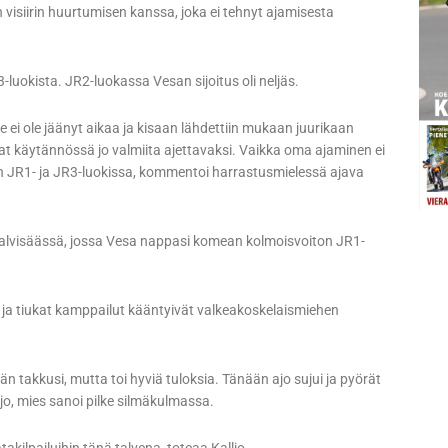
visiirin huurtumisen kanssa, joka ei tehnyt ajamisesta
R3-luokista. JR2-luokassa Vesan sijoitus oli neljäs.
e ei ole jäänyt aikaa ja kisaan lähdettiin mukaan juurikaan
at käytännössä jo valmiita ajettavaksi. Vaikka oma ajaminen ei
in JR1- ja JR3-luokissa, kommentoi harrastusmielessä ajava
a talvisäässä, jossa Vesa nappasi komean kolmoisvoiton JR1-
 ja tiukat kamppailut kääntyivät valkeakoskelaismiehen
 takkusi, mutta toi hyviä tuloksia. Tänään ajo sujui ja pyörät
jo, mies sanoi pilke silmäkulmassa.