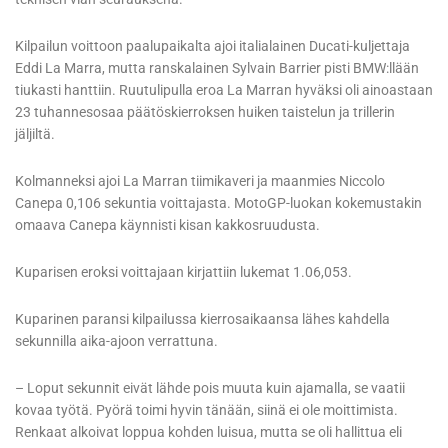
Kilpailun voittoon paalupaikalta ajoi italialainen Ducati-kuljettaja
Eddi La Marra, mutta ranskalainen Sylvain Barrier pisti BMW:llään
tiukasti hanttiin. Ruutulipulla eroa La Marran hyväksi oli ainoastaan
23 tuhannesosaa päätöskierroksen huiken taistelun ja trillerin
jäljiltä.
Kolmanneksi ajoi La Marran tiimikaveri ja maanmies Niccolo
Canepa 0,106 sekuntia voittajasta. MotoGP-luokan kokemustakin
omaava Canepa käynnisti kisan kakkosruudusta.
Kuparisen eroksi voittajaan kirjattiin lukemat 1.06,053.
Kuparinen paransi kilpailussa kierrosaikaansa lähes kahdella
sekunnilla aika-ajoon verrattuna.
– Loput sekunnit eivät lähde pois muuta kuin ajamalla, se vaatii
kovaa työtä. Pyörä toimi hyvin tänään, siinä ei ole moittimista.
Renkaat alkoivat loppua kohden luisua, mutta se oli hallittua eli