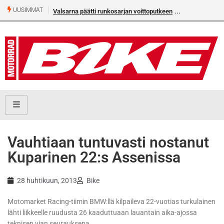
UUSIMMAT
Valsarna päätti runkosarjan voittoputkeen
Älä missaa täm
numeroa!
Vauhtiaan tuntuvasti nostanut
Kuparinen 22:s Assenissa
28 huhtikuun, 2013
Bike
Motomarket Racing-tiimin BMW:llä kilpaileva 22-vuotias turkulainen
lähti liikkeelle ruudusta 26 kaaduttuaan lauantain aika-ajossa
teknisen vian seurauksena.