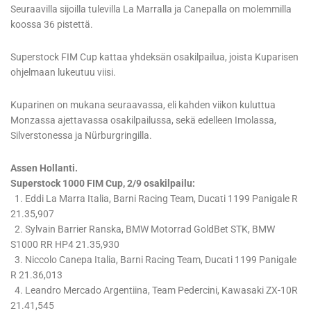
Seuraavilla sijoilla tulevilla La Marralla ja Canepalla on molemmilla
koossa 36 pistettä.
Superstock FIM Cup kattaa yhdeksän osakilpailua, joista Kuparisen
ohjelmaan lukeutuu viisi.
Kuparinen on mukana seuraavassa, eli kahden viikon kuluttua
Monzassa ajettavassa osakilpailussa, sekä edelleen Imolassa,
Silverstonessa ja Nürburgringilla.
Assen Hollanti.
Superstock 1000 FIM Cup, 2/9 osakilpailu:
1. Eddi La Marra Italia, Barni Racing Team, Ducati 1199 Panigale R
21.35,907
2. Sylvain Barrier Ranska, BMW Motorrad GoldBet STK, BMW
S1000 RR HP4 21.35,930
3. Niccolo Canepa Italia, Barni Racing Team, Ducati 1199 Panigale
R 21.36,013
4. Leandro Mercado Argentiina, Team Pedercini, Kawasaki ZX-10R
21.41,545