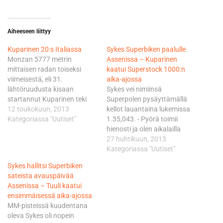
Aiheeseen liittyy
Kuparinen 20:s Italiassa
Sykes Superbiken paalulle
Monzan 5777 metrin
Assenissa – Kuparinen
mittaisen radan toiseksi
kaatui Superstock 1000:n
viimeisestä, eli 31.
aika-ajossa
lähtöruudusta kisaan
Sykes vei nimiinsä
startannut Kuparinen teki
Superpolen pysäyttämällä
BMW:llään hyvän nousun
12 toukokuun, 2013
kellot lauantaina lukemissa
jääden voittajasta seitsemän
Kategoriassa "Uutiset"
1.35,043. - Pyörä toimii
kierroksen kuluessa 24,989
hienosti ja olen aikalailla
sekuntia. Kisaa typistettiin
tyytyväinen vauhtiini.
27 huhtikuun, 2013
kolarointien jäljiltä. Ykkösenä
Sunnuntaina edessä on
Kategoriassa "Uutiset"
ruutulippua tervehti
taatusti tiukka taistelu ja ei
Sykes hallitsi Superbiken
italialainen Kawasaki-
auta muuta kuin toivoa, että
sateista avauspäivää
kuljettaja Lorenzo Savadori,
myös olosuhteet ovat
Assenissa – Tuuli kaatui
joka kukisti vastaavalla
kohdallaan, totesi uransa
ensimmäisessä aika-ajossa
pyörällä kilpailevan
13. paalupaikan viimeistellyt
MM-pisteissä kuudentana
ranskalaisen Jeremy
Sykes. Sykes oli omaa
oleva Sykes oli nopein
Guarnonin 0,402 sekunnilla.
luokkaansa, sillä perjantain