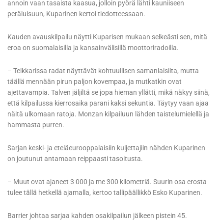
annoin vaan tasaista kaasua, jolloin pyörä lähti kauniiseen
peräluisuun, Kuparinen kertoi tiedotteessaan.
Kauden avauskilpailu näytti Kuparisen mukaan selkeästi sen, mitä
eroa on suomalaisilla ja kansainvälisillä moottoriradoilla.
– Telkkarissa radat näyttävät kohtuullisen samanlaisilta, mutta
täällä mennään pirun paljon kovempaa, ja mutkatkin ovat
ajettavampia. Talven jäljiltä se jopa hieman yllätti, mikä näkyy siinä,
että kilpailussa kierrosaika parani kaksi sekuntia. Täytyy vaan ajaa
näitä ulkomaan ratoja. Monzan kilpailuun lähden taistelumielellä ja
hammasta purren.
Sarjan keski- ja eteläeurooppalaisiin kuljettajiin nähden Kuparinen
on joutunut antamaan reippaasti tasoitusta.
– Muut ovat ajaneet 3 000 ja me 300 kilometriä. Suurin osa erosta
tulee tällä hetkellä ajamalla, kertoo tallipäällikkö Esko Kuparinen.
Barrier johtaa sarjaa kahden osakilpailun jälkeen pistein 45.