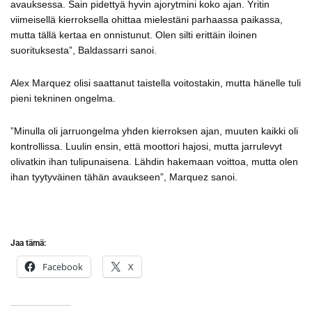
avauksessa. Sain pidettyä hyvin ajorytmini koko ajan. Yritin
viimeisellä kierroksella ohittaa mielestäni parhaassa paikassa,
mutta tällä kertaa en onnistunut. Olen silti erittäin iloinen
suorituksesta”, Baldassarri sanoi.
Alex Marquez olisi saattanut taistella voitostakin, mutta hänelle tuli
pieni tekninen ongelma.
”Minulla oli jarruongelma yhden kierroksen ajan, muuten kaikki oli
kontrollissa. Luulin ensin, että moottori hajosi, mutta jarrulevyt
olivatkin ihan tulipunaisena. Lähdin hakemaan voittoa, mutta olen
ihan tyytyväinen tähän avaukseen”, Marquez sanoi.
Jaa tämä:
Facebook
X