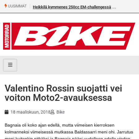
UUSIMMAT
Heikkilä kymmenes 250cc EM-challengessä
Valentino Rossin suojatti vei
voiton Moto2-avauksessa
18 maaliskuun, 2018
Bike
Bagnaia oli koko ajan edellä, mutta viimeisen kierroksen
kolmanneksi viimeisessä mutkassa Baldassarri meni ohi. Jarrutus
meni kuitenkin pitkäksi ja Bagnaia pääsi uudelleen edelle vieden