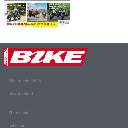
Mediatiedot 2026
Bike-digilehti
Tietosuoja
Julkaistu