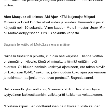
voiton.
Alex Marquez
oli kolmas,
Aki Ajon
KTM-kuljettajat
Miquel
Oliveira
ja
Brad Binder
olivat viides ja kuudes. Kummatkin jäivät
kärjestä noin 10 sekuntia. Viime kauden Moto3-mestari
Joan Mir
oli Moto2-debyytissään 11:s 13 sekuntia kärjestä.
Bagnaialle voitto oli Moto2:ssa ensimmäinen.
”Kilpailu tuntui tosi pitkältä, kun olin heti kärjessä. Hienoa voittaa
ensimmäinen kilpailu, tämä oli minulta ja tiimiltä erittäin hyvä
suoritus. Oli hiukan hankala keskittyä ajamiseen, ero takan oleviin
oli koko ajan 0,4-0,7 sekuntia, joten jouduin koko ajan puskemaan
ja tutkimaan, paljonko muut ovat perässä”, Bagnaia sanoi.
Baldassarrilla yksi voitto on, Misanosta 2016. Hän oli silti hyvin
tyytyväinen kakkostilaankin, vaikka yritti kaikkensa voittaakseen.
“Loistava kilpailu, en odottanut ihan näin hyvää tulosta kauden