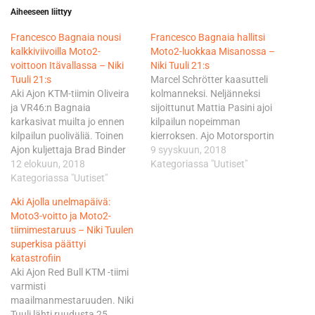
Aiheeseen liittyy
Francesco Bagnaia nousi
Francesco Bagnaia hallitsi
kalkkiviivoilla Moto2-
Moto2-luokkaa Misanossa –
voittoon Itävallassa – Niki
Niki Tuuli 21:s
Tuuli 21:s
Marcel Schrötter kaasutteli
Aki Ajon KTM-tiimin Oliveira
kolmanneksi. Neljänneksi
ja VR46:n Bagnaia
sijoittunut Mattia Pasini ajoi
karkasivat muilta jo ennen
kilpailun nopeimman
kilpailun puoliväliä. Toinen
kierroksen. Ajo Motorsportin
Ajon kuljettaja Brad Binder
Brad Binder oli kahdeksas.
9 syyskuun, 2018
ajoi tässä vaiheessa sijalla
12 elokuun, 2018
Bagnaialla on tällä kaudella
Kategoriassa "Uutiset"
seitsemän. Niki Tuuli piipahti
Kategoriassa "Uutiset"
jo kahdeksan
kilpailussa jo sijalla 20,
osakilpailuvoittoa. Niki
Aki Ajolla unelmapäivä:
mutta putosi sitten jälleen
Tuulen pistetili ei vielä
Moto3-voitto ja Moto2-
Top20:n ulkopuolelle.
auennut. Niki oli maalissa
tiimimestaruus – Niki Tuulen
Bagnaia ja Oliveira kävivät
sijalla 21 ja hän jäi kärjelle
superkisa päättyi
viisi viimeistä kierrosta
reilut 48 sekuntia. Eroa
katastrofiin
kovaa taistelua voitosta,
viimeiseen pistesijaan oli 17
Aki Ajon Red Bull KTM -tiimi
italialainen teki useita
sekuntia. Hyväksytyn…
varmisti
ohitusyrityksiä,…
maailmanmestaruuden. Niki
Tuuli lähti ruudusta 25,