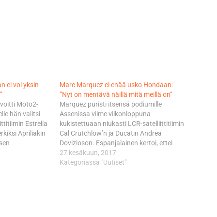
n ei voi yksin
Marc Marquez ei enää usko Hondaan:
”
”Nyt on mentävä näillä mitä meillä on”
 voitti Moto2-
Marquez puristi itsensä podiumille
le hän valitsi
Assenissa viime viikonloppuna
ttitiimin Estrella
kukistettuaan niukasti LCR-satelliittitiimin
kiksi Apriliakin
Cal Crutchlow’n ja Ducatin Andrea
isen
Dovizioson. Espanjalainen kertoi, ettei
distö on
puristanut ihan niin lujaa kuin olisi
27 kesäkuun, 2017
tinyt, kuka on
pystynyt, koska ei halunnut tililleen
Kategoriassa "Uutiset"
 joskus lopettaa.
kauden kolmetta keskeytystä. - En ollut
ttu näissä
valmis ottamaan sellaisia riskejä kuin
ammin.
Valentino Rossi ja Danilo Petrucci
kärjessä, Marquez sanoi
 odotetaan
Motorsport.comille.…