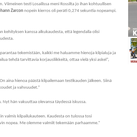
. Viimeinen testi Losailissa meni Rossilta jo ihan kohtuullisen
ohann Zarcon
nopein kierros oli peräti 0,274 sekuntia nopeampi.
 kehityksen kanssa alkukaudesta, että legendalla olisi
uudesta.
 parantaa tekemistään, kaikki me haluamme hienoja kilpialuja ja
lua tehdä tarvittavia korjausliikkeitä, ottaa vielä yksi askel”,
 On aina hienoa päästä kilpailemaan testikauden jälkeen. Siinä
kkoudet ja vahvuudet.”
lä. Nyt hän vakuuttaa olevansa täydessä iskussa.
kin valmis kilpailukauteen. Kaudesta on tulossa tosi
 on hyvin nopea. Me olemme valmiit tekemään parhaamme.”