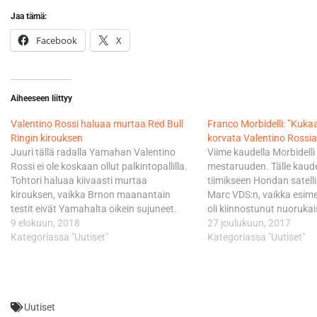
Jaa tämä:
Facebook
X
Aiheeseen liittyy
Valentino Rossi haluaa murtaa Red Bull
Franco Morbidelli: ”Kukaa
Ringin kirouksen
korvata Valentino Rossia
Juuri tällä radalla Yamahan Valentino
Viime kaudella Morbidelli
Rossi ei ole koskaan ollut palkintopallilla.
mestaruuden. Tälle kaudel
Tohtori haluaa kiivaasti murtaa
tiimikseen Hondan satellii
kirouksen, vaikka Brnon maanantain
Marc VDS:n, vaikka esimer
testit eivät Yamahalta oikein sujuneet.
oli kiinnostunut nuoruka
”Elokuu on meille todella intensiivinen.
9 elokuun, 2018
palveluksista. Italian leh
27 joulukuun, 2017
Kisat ja testit, sitten saman tien
Kategoriassa "Uutiset"
oikeastaan jo vuosia miet
Kategoriassa "Uutiset"
Itävaltaan ja takaisin radalle. Vaikka kiire
Rossin seuraaja, kun hän
on, se antaa meille hyvän mahdollisuuden
Morbidellin nimi on maini
jatkaa niiden asioiden…
spekulaatioissa yhä use
“Oikeastaan kaikista
Uutiset
italialaislahjakkuuksista