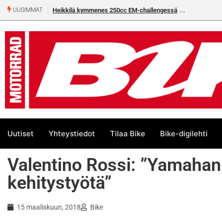
Heikkilä kymmenes 250cc EM-challengessä
UUSIMMAT
Uutiset
Yhteystiedot
Tilaa Bike
Bike-digilehti
Valentino Rossi: ”Yamahan 
kehitystyötä”
15 maaliskuun, 2018
Bike