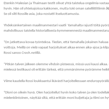
Etenkin Malesian ja Thaimaan testit olivat yhtä taistelua ongelmia vastaan
hyvin. Hän oli yhteisajoissa kakkonen, mutta toki oman satelliittitiimin
J
Se oli silti Rossille asia, joka nostatti itseluottamusta.
Yhdeksänkertainen maailmanmestari vaatii Yamahalta rajusti töitä pyörän
mahdollisuus taistella historiallisesta kymmenennestä maailmanmestar
”On jatkettava kovaa työntekoa. Tiedän, että Yamahalla jokainen haluaa
voittoja. Meillä on vielä vapaat harjoitukset aikaa ennen aika-ajoa ja kilpai
Rossi sanoo
Crash.netillä
.
”Pitkän talven jälkeen olemme vihdoin pisteessä, missä uusi kausi alkaa.
mielessä testikausi oli erittäin tärkeä, että ymmärsimme pyörämme hei
Viime kaudella Rossi loukkaantui ikävästi harjoitellessaan enduropyöräl
”Oloni on oikein hyvä. Olen harjoitellut hyvin koko talven ja olen todella
mielenkiintoinen, näyttää siltä, että erittäin moni kuljettaja ja tiimi