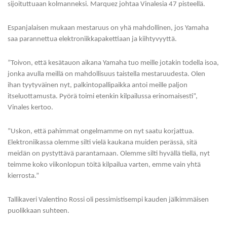
sijoituttuaan kolmanneksi. Marquez johtaa Vinalesia 47 pisteellä.
Espanjalaisen mukaan mestaruus on yhä mahdollinen, jos Yamaha
saa parannettua elektroniikkapakettiaan ja kiihtyvyyttä.
”Toivon, että kesätauon aikana Yamaha tuo meille jotakin todella isoa,
jonka avulla meillä on mahdollisuus taistella mestaruudesta. Olen
ihan tyytyväinen nyt, palkintopallipaikka antoi meille paljon
itseluottamusta. Pyörä toimi etenkin kilpailussa erinomaisesti”,
Vinales kertoo.
”Uskon, että pahimmat ongelmamme on nyt saatu korjattua.
Elektroniikassa olemme silti vielä kaukana muiden perässä, sitä
meidän on pystyttävä parantamaan. Olemme silti hyvällä tiellä, nyt
teimme koko viikonlopun töitä kilpailua varten, emme vain yhtä
kierrosta.”
Tallikaveri Valentino Rossi oli pessimistisempi kauden jälkimmäisen
puolikkaan suhteen.