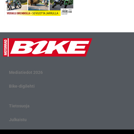
Mediatiedot 2026
Bike-digilehti
Tietosuoja
Julkaistu