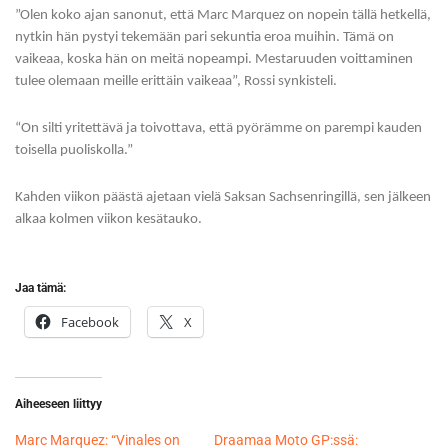
”Olen koko ajan sanonut, että Marc Marquez on nopein tällä hetkellä,
nytkin hän pystyi tekemään pari sekuntia eroa muihin. Tämä on
vaikeaa, koska hän on meitä nopeampi. Mestaruuden voittaminen
tulee olemaan meille erittäin vaikeaa”, Rossi synkisteli.
“On silti yritettävä ja toivottava, että pyörämme on parempi kauden
toisella puoliskolla.”
Kahden viikon päästä ajetaan vielä Saksan Sachsenringillä, sen jälkeen
alkaa kolmen viikon kesätauko.
Jaa tämä:
Facebook
X
Aiheeseen liittyy
Marc Marquez: “Vinales on
Draamaa Moto GP:ssä: