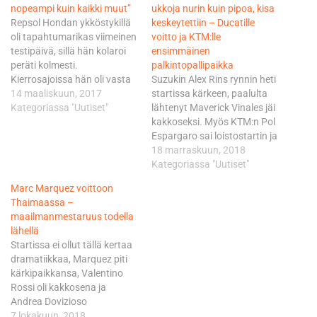
nopeampi kuin kaikki muut”
ukkoja nurin kuin pipoa, kisa
Repsol Hondan ykköstykillä
keskeytettiin – Ducatille
oli tapahtumarikas viimeinen
voitto ja KTM:lle
testipäivä, sillä hän kolaroi
ensimmäinen
peräti kolmesti.
palkintopallipaikka
Kierrosajoissa hän oli vasta
Suzukin Alex Rins rynnin heti
kymmenenneksi nopein.
14 maaliskuun, 2017
startissa kärkeen, paalulta
"Olen tyytyväinen siihen, että
Kategoriassa "Uutiset"
lähtenyt Maverick Vinales jäi
löysin täällä kuitenkin ihan
kakkoseksi. Myös KTM:n Pol
hyvän ajorytmin. Mutta
Espargaro sai loistostartin ja
eiväthän nämä testit
nousi kuutosruudusta
18 marraskuun, 2018
sujuneet ihan kuten olisimme
neljänneksi. MM-pisteiden
Kategoriassa "Uutiset"
toivoneet", Marques sanoi
kannalta mielenkiinto
Marc Marquez voittoon
MotoGP.comilla. "Kaaduin
kohdistui Yamahan
Thaimaassa –
kolmesti. Jarrutuksessa tuli
jäsentenvälisiin; ero
maailmanmestaruus todella
ensin jotakin ihmeellistä
Valentino Rossin ja Vinalesin
lähellä
tärinää. Kolmas
välillä oli vain kaksi pistettä.
Startissa ei ollut tällä kertaa
kaatuminen…
Rossi lähti vasta ruudusta
dramatiikkaa, Marquez piti
16, mutta oli jo kahden
kärkipaikkansa, Valentino
kierroksen jälkeen…
Rossi oli kakkosena ja
Andrea Dovizioso
kolmantena. Yamaha Tech
7 lokakuun, 2018