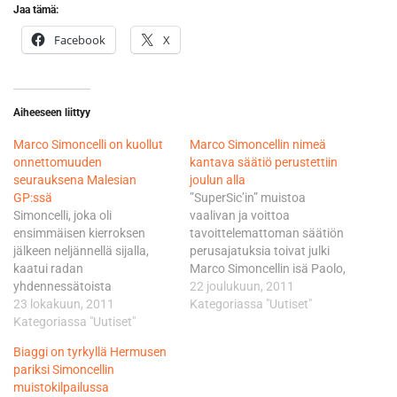
Jaa tämä:
Facebook
X
Aiheeseen liittyy
Marco Simoncelli on kuollut
Marco Simoncellin nimeä
onnettomuuden
kantava säätiö perustettiin
seurauksena Malesian
joulun alla
GP:ssä
”SuperSic’in” muistoa
Simoncelli, joka oli
vaalivan ja voittoa
ensimmäisen kierroksen
tavoittelemattoman säätiön
jälkeen neljännellä sijalla,
perusajatuksia toivat julki
kaatui radan
Marco Simoncellin isä Paolo,
yhdennessätoista
äiti Rossella, sisar Martina ja
22 joulukuun, 2011
kaarteessa. Ns. lowsiden
23 lokakuun, 2011
tyttöystävä Kate. - Olemme
Kategoriassa "Uutiset"
jälkeen Simoncellin pyörä sai
Kategoriassa "Uutiset"
vasta käynnistäneet tämän
jälleen pitoa asfaltista, ja
projektin, mutta sen
Biaggi on tyrkyllä Hermusen
kaarsi takaisin radalle.
ympärillä on jo nyt paljon
pariksi Simoncellin
Takaa tulleet Colin Edwards
Marcolle tyypillistä energiaa.
muistokilpailussa
ja Valentino Rossi eivät
Tässä vaiheessa on vielä