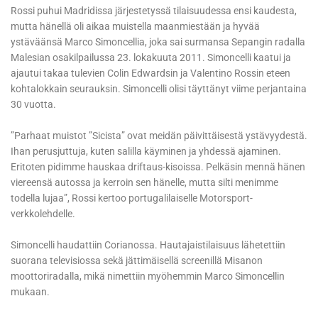
Rossi puhui Madridissa järjestetyssä tilaisuudessa ensi kaudesta,
mutta hänellä oli aikaa muistella maanmiestään ja hyvää
ystäväänsä Marco Simoncellia, joka sai surmansa Sepangin radalla
Malesian osakilpailussa 23. lokakuuta 2011. Simoncelli kaatui ja
ajautui takaa tulevien Colin Edwardsin ja Valentino Rossin eteen
kohtalokkain seurauksin. Simoncelli olisi täyttänyt viime perjantaina
30 vuotta.
”Parhaat muistot ”Sicista” ovat meidän päivittäisestä ystävyydestä.
Ihan perusjuttuja, kuten salilla käyminen ja yhdessä ajaminen.
Eritoten pidimme hauskaa driftaus-kisoissa. Pelkäsin mennä hänen
viereensä autossa ja kerroin sen hänelle, mutta silti menimme
todella lujaa”, Rossi kertoo portugalilaiselle Motorsport-
verkkolehdelle.
Simoncelli haudattiin Corianossa. Hautajaistilaisuus lähetettiin
suorana televisiossa sekä jättimäisellä screenillä Misanon
moottoriradalla, mikä nimettiin myöhemmin Marco Simoncellin
mukaan.