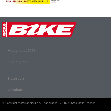
Mediatiedot 2026
Bike-digilehti
Tietosuoja
Julkaistu
© Copyright Motorrad Nordic AB, Karlavägen 96, 115 26 Stockholm, Sweden