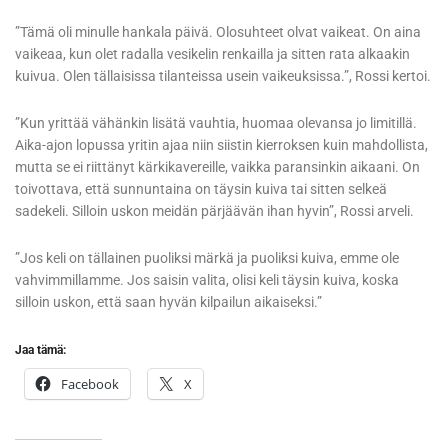
”Tämä oli minulle hankala päivä. Olosuhteet olvat vaikeat. On aina
vaikeaa, kun olet radalla vesikelin renkailla ja sitten rata alkaakin
kuivua. Olen tällaisissa tilanteissa usein vaikeuksissa.”, Rossi kertoi.
”Kun yrittää vähänkin lisätä vauhtia, huomaa olevansa jo limitillä.
Aika-ajon lopussa yritin ajaa niin siistin kierroksen kuin mahdollista,
mutta se ei riittänyt kärkikavereille, vaikka paransinkin aikaani. On
toivottava, että sunnuntaina on täysin kuiva tai sitten selkeä
sadekeli. Silloin uskon meidän pärjäävän ihan hyvin”, Rossi arveli.
”Jos keli on tällainen puoliksi märkä ja puoliksi kuiva, emme ole
vahvimmillamme. Jos saisin valita, olisi keli täysin kuiva, koska
silloin uskon, että saan hyvän kilpailun aikaiseksi.”
Jaa tämä:
Facebook
X