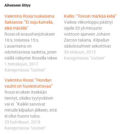
Aiheeseen liittyy
Valentino Rossi tuskaisena
Kallio: ”Toivoin märkää keliä”
Saksassa: ”Ei suju kuivalla,
Vaikea viikonloppu päättyi
eikä märällä”
sijalle 20 yli minuutin
Rossi oli avausharjoituksen
voittoon ajaneen Johann
16:s, toisessa 15:s.
Zarcon takana. Kilpailun
Lauantaina on
sääolosuhteet sekoittivat
odotettavissa sadetta, joten
kuljettajien kuviot täysin, sillä
30 elokuun, 2015
näillä näkymin Rossilla tekee
märälle radalle sadekelin
Kategoriassa "Uutiset"
aika-ajoissa tiukkaa päästä
1 heinäkuun, 2017
renkailla lähteneet kuljettajat
Q1:stä eteenpäin. - Päivä oli
Kategoriassa "Uutiset"
joutuivat vaikeuksiin radan
todella vaikea ja
kuivuessa kilpailun aikana.
Valentino Rossi: ”Hondan
turhauttava. Olin
Lähtökohtaisesti haastavien
vauhti on huolestuttavaa”
ongelmissa sekä kuivalla
olosuhteiden piti olla Kalliolle
Rossi ei oikein itsekään
kelillä että sateella. Kuivalla
eduksi. - Itse toivoin märkää
tiennyt, olisiko tyytyväinen
kelillä ja mediumin renkaalla
keliä, koska se on aina ollut
vai ei. ”Kaikki sanoivat
oli ihan ok, vaikka uuteen
minulle paras…
minulle kilpailun jälkeen, että
pyörään iski pieni tekninen
ei ollut huono tulos.
vika. En…
Viikonloppu oli kaikkineen
23 huhtikuun, 2018
aika positiivinen. Mutta
Kategoriassa "Uutiset"