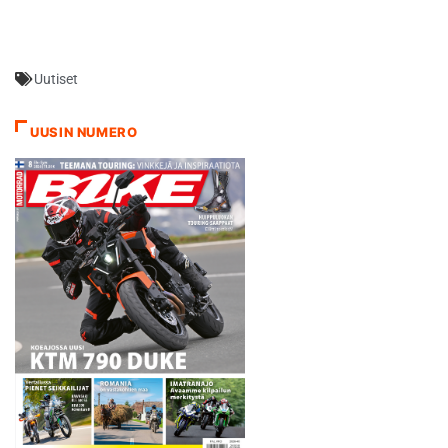
tietenkin olen pettynyt, kun
en päässyt podiumille.
Tiesin kyllä, että Marc
Marquez ja Maverick Vinales
Uutiset
ovat minua nopeampia.
Andrea Iannonen kanssa
uskoin taistelevani
UUSIN NUMERO
kolmossijasta”, Rossi…