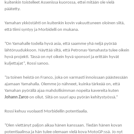
kuitenkin toistelleet Assenissa kuorossa, ettei mitään ole vielä
päätetty.
Yamahan ykköstähti on kuitenkin kovin vakuuttuneen oloinen siitä,
että tiimi syntyy ja Morbidelli on mukana.
”On Yamahalle todella hyvä asia, että saamme yhä neljä pyörää
lähtöruudukkoon. Näyttää siltä, että Petronas-Yamahasta tulee oikein
hyvä projekti. Tässä on nyt oikein hyvä sponsori ja erittäin hyvät
kuljettajat”, Rossi sanoo.
”Ja toinen heistä on Franco, joka on varmasti innoissaan päästessään
ajamaan Yamahalla. Olemme jo nähneet, kuinka tärkeää on, että
Yamahan pyörällä ajaa mahdollisimman nopeita kavereita kuten
Johann Zarco
on ollut. Siitä on suuri apu pyörän kehitystyössä.”
Rossi kehuu vuolaasti Morbidellin potentiaalia.
”Olen viettänyt paljon aikaa hänen kanssaan. Tiedän hänen kovan
potentiaalinsa ja hän tulee olemaan vielä kova MotoGP:ssä. Jo nyt