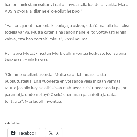
hän on mielestäni esittänyt paljon hyvää tällä kaudella, vaikka Marc
VDS:n pyörä ja tilanne ei ole ollut helppo.”
”Hän on ajanut mainioita kilpailuja ja uskon, että Yamahalla hän olisi
todella vahva. Mutta kuten aina sanon hänelle, toivottavasti ei niin
vahva, että hän voittaisi minut”, Rossi nauraa.
Hallitseva Moto2-mestari Morbidelli myöntää keskustelleensa ensi
kaudesta Rossin kanssa.
”Olemme jutelleet asioista. Mutta se oli lähinnä sellaista
pubijutustelua. Ensi vuodesta en voi sanoa vielä mitään varmaa.
Mutta jos niin käy, se olisi aivan mahtavaa. Olisi upeaa saada paljon
parempi ja uudempi pyörä sekä enemmän palautetta ja dataa
tehtaalta”, Morbidelli myöntää.
Jaa tämä:
Facebook
X