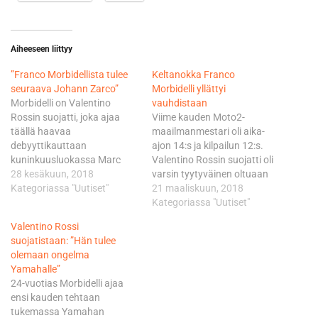
Aiheeseen liittyy
”Franco Morbidellista tulee
Keltanokka Franco
seuraava Johann Zarco”
Morbidelli yllättyi
Morbidelli on Valentino
vauhdistaan
Rossin suojatti, joka ajaa
Viime kauden Moto2-
täällä haavaa
maailmanmestari oli aika-
debyyttikauttaan
ajon 14:s ja kilpailun 12:s.
kuninkuusluokassa Marc
Valentino Rossin suojatti oli
VSD Hondalla. Viime vuoden
28 kesäkuun, 2018
varsin tyytyväinen oltuaan
Moto2-mestari on yhdistetty
Kategoriassa "Uutiset"
paras tulokaskuljettaja –
21 maaliskuun, 2018
vahvasti Petronas-Yamahan
toiseksi paras oli Yamaha
Kategoriassa "Uutiset"
toiseksi kuljettajaksi, vaikka
Tech3:n Hafizh Syahrin.
Valentino Rossi
koko tiimin syntymistä ei ole
”Lopputulos oli oikein hyvä.
suojatistaan: ”Hän tulee
vielä virallistettu; asia on
Lähtö oli ihan ok, päätin
olemaan ongelma
kuitenkin vain ajan kysymys.
ottaa alun rauhallisesti ihan
Yamahalle”
Morbidelli on ajanut tällä
vain ymmärtääkseni, kuinka
24-vuotias Morbidelli ajaa
kaudella kaikki Marc VDS:n
ensimmäiset kierrokset
ensi kauden tehtaan
19 MM-pistettä. ”Franco
MotoGP:ssä menevät. Sitten
tukemassa Yamahan
tekee tällä…
pääsin hyvään ajorytmiin…