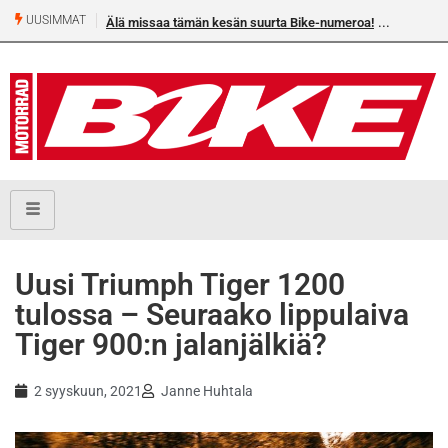
UUSIMMAT
missaa tämän kesän suurta Bike-numeroa!
Heikkilä kymmenes 250cc EM-ch
Uusi Triumph Tiger 1200
tulossa – Seuraako lippulaiva
Tiger 900:n jalanjälkiä?
2 syyskuun, 2021
Janne Huhtala