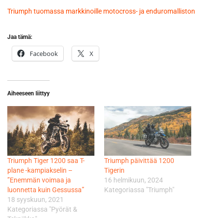
Triumph tuomassa markkinoille motocross- ja enduromalliston
Jaa tämä:
Facebook
X
Aiheeseen liittyy
Triumph Tiger 1200 saa T-
Triumph päivittää 1200
plane -kampiakselin –
Tigerin
”Enemmän voimaa ja
16 helmikuun, 2024
luonnetta kuin Gessussa”
Kategoriassa "Triumph"
18 syyskuun, 2021
Kategoriassa "Pyörät &