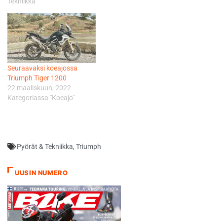
Tekniikka"
Seuraavaksi koeajossa
Triumph Tiger 1200
22 maaliskuun, 2022
Kategoriassa "Koeajo"
Pyörät & Tekniikka
,
Triumph
UUSIN NUMERO