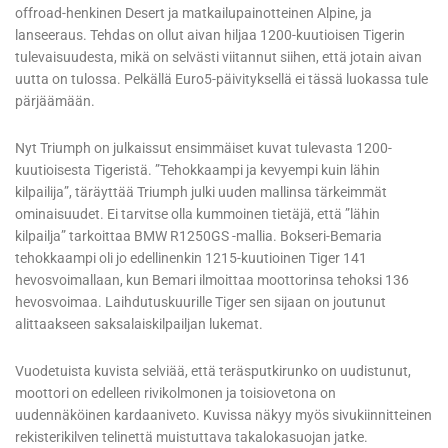
offroad-henkinen Desert ja matkailupainotteinen Alpine, ja
lanseeraus. Tehdas on ollut aivan hiljaa 1200-kuutioisen Tigerin
tulevaisuudesta, mikä on selvästi viitannut siihen, että jotain aivan
uutta on tulossa. Pelkällä Euro5-päivityksellä ei tässä luokassa tule
pärjäämään.
Nyt Triumph on julkaissut ensimmäiset kuvat tulevasta 1200-
kuutioisesta Tigeristä. ”Tehokkaampi ja kevyempi kuin lähin
kilpailija”, täräyttää Triumph julki uuden mallinsa tärkeimmät
ominaisuudet. Ei tarvitse olla kummoinen tietäjä, että ”lähin
kilpailja” tarkoittaa BMW R1250GS -mallia. Bokseri-Bemaria
tehokkaampi oli jo edellinenkin 1215-kuutioinen Tiger 141
hevosvoimallaan, kun Bemari ilmoittaa moottorinsa tehoksi 136
hevosvoimaa. Laihdutuskuurille Tiger sen sijaan on joutunut
alittaakseen saksalaiskilpailjan lukemat.
Vuodetuista kuvista selviää, että teräsputkirunko on uudistunut,
moottori on edelleen rivikolmonen ja toisiovetona on
uudennäköinen kardaaniveto. Kuvissa näkyy myös sivukiinnitteinen
rekisterikilven telinettä muistuttava takalokasuojan jatke.