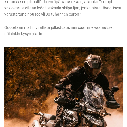
isotankkisempi malli? Ja entäpä varustetaso, aikooko Triumph
vakiovarusteillaan lyödä saksalaiskilpailjan, jonka hinta täydellisesti
varusteltuna nousee yli 30 tuhannen euron?
Odotetaan mallin virallista julkistusta, niin saamme vastaukset
näihinkin kysymyksiin.