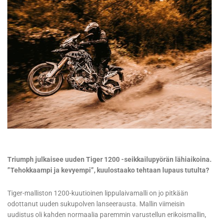
Triumph julkaisee uuden Tiger 1200 -seikkailupyörän lähiaikoina.
”Tehokkaampi ja kevyempi”, kuulostaako tehtaan lupaus tutulta?
Tiger-malliston 1200-kuutioinen lippulaivamalli on jo pitkään
odottanut uuden sukupolven lanseerausta. Mallin viimeisin
uudistus oli kahden normaalia paremmin varustellun erikoismallin,