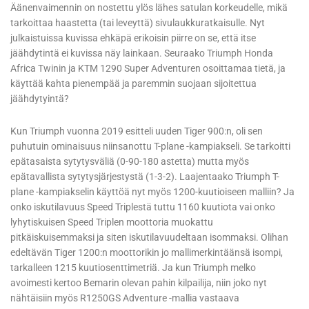
Äänenvaimennin on nostettu ylös lähes satulan korkeudelle, mikä
tarkoittaa haastetta (tai leveyttä) sivulaukkuratkaisulle. Nyt
julkaistuissa kuvissa ehkäpä erikoisin piirre on se, että itse
jäähdytintä ei kuvissa näy lainkaan. Seuraako Triumph Honda
Africa Twinin ja KTM 1290 Super Adventuren osoittamaa tietä, ja
käyttää kahta pienempää ja paremmin suojaan sijoitettua
jäähdytyintä?
Kun Triumph vuonna 2019 esitteli uuden Tiger 900:n, oli sen
puhutuin ominaisuus niinsanottu T-plane -kampiakseli. Se tarkoitti
epätasaista sytytysväliä (0-90-180 astetta) mutta myös
epätavallista sytytysjärjestystä (1-3-2). Laajentaako Triumph T-
plane -kampiakselin käyttöä nyt myös 1200-kuutioiseen malliin? Ja
onko iskutilavuus Speed Triplestä tuttu 1160 kuutiota vai onko
lyhytiskuisen Speed Triplen moottoria muokattu
pitkäiskuisemmaksi ja siten iskutilavuudeltaan isommaksi. Olihan
edeltävän Tiger 1200:n moottorikin jo mallimerkintäänsä isompi,
tarkalleen 1215 kuutiosenttimetriä. Ja kun Triumph melko
avoimesti kertoo Bemarin olevan pahin kilpailija, niin joko nyt
nähtäisiin myös R1250GS Adventure -mallia vastaava