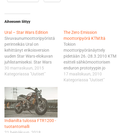
Aiheeseen liittyy
Ural – Star Wars Edition
The Zero Emission
Sivuvaunumoottoripyöristä
moottoripyörä KTM:ltä
perinteikäs Ural on
Tokion
kehittänyt erikoisversion
moottoripyöränäyttely
uuden Star Wars-elokuvan
pidetään 26.-28.3.2010 KTM
juhlistamiseksi. Star Wars
esitteli sähkömoottorisen
Edition on luonnollisesti ja
30 marraskuun, 2015
enduron prototyypin jo
johdonmukaisesti maalattu
Kategoriassa "Uutiset"
lokakuussa 2008. Silloin
17 maaliskuun, 2010
kauttaaltaan mustaksi
KTM kertoi pyörän olevan
Kategoriassa "Uutiset"
osoittamaan samalla
race-ready Sport Enduro
kuvainnollisesti kuulumista
varustettuna
”pimeälle puolelle”.
sähkömoottorilla.
Valovoimaista
Prototyypin painoksi
erikoisversiota valmistetaan
ilmoitettiin 90 kiloa. KTM:n
rajoitettu 25 kappaleen erä
lehdistötiedote vuodelta
Indianilta tulossa FTR1200 -
Pohjois-Amerikan
2008 taustoittaa
tuotantomalli
markkinoille. Lisää pyörästä
nykypäivää: Lähtökohta
21 heinäkuun, 2018