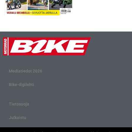
Mediatiedot 2026
Bike-digilehti
Tietosuoja
Julkaistu