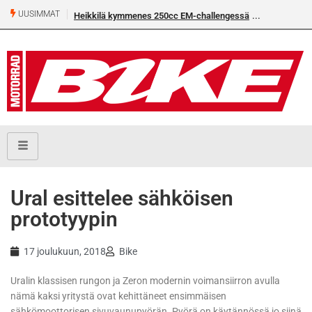
UUSIMMAT
Heikkilä kymmenes 250cc EM-challengessä
Ural esittelee sähköisen
prototyypin
17 joulukuun, 2018
Bike
Uralin klassisen rungon ja Zeron modernin voimansiirron avulla
nämä kaksi yritystä ovat kehittäneet ensimmäisen
sähkömoottorisen sivuvaunupyörän. Pyörä on käytännössä jo siinä