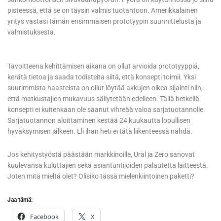
pisteessä, että se on täysin valmis tuotantoon. Amerikkalainen
yritys vastasi tämän ensimmäisen prototyypin suunnittelusta ja
valmistuksesta.
Tavoitteena kehittämisen aikana on ollut arvioida prototyyppiä,
kerätä tietoa ja saada todisteita siitä, että konsepti toimii. Yksi
suurimmista haasteista on ollut löytää akkujen oikea sijainti niin,
että matkustajien mukavuus säilytetään edelleen. Tällä hetkellä
konsepti ei kuitenkaan ole saanut vihreää valoa sarjatuotannolle.
Sarjatuotannon aloittaminen kestää 24 kuukautta lopullisen
hyväksymisen jälkeen. Eli ihan heti ei tätä liikenteessä nähdä.
Jos kehitystyöstä päästään markkinoille, Ural ja Zero sanovat
kuulevansa kuluttajien sekä asiantuntijoiden palautetta laitteesta.
Joten mitä mieltä olet? Olisiko tässä mielenkiintoinen paketti?
Jaa tämä:
Facebook
X